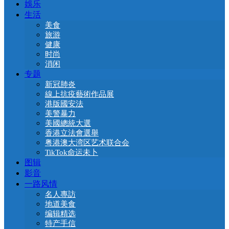
娛乐
生活
美食
旅游
健康
时尚
消闲
专题
新冠肺炎
線上抗疫藝術作品展
港版國安法
美警暴力
美國總統大選
香港立法會選舉
粤港澳大湾区艺术联合会
TikTok命运未卜
图辑
影音
一路风情
名人專訪
地道美食
编辑精选
特产手信