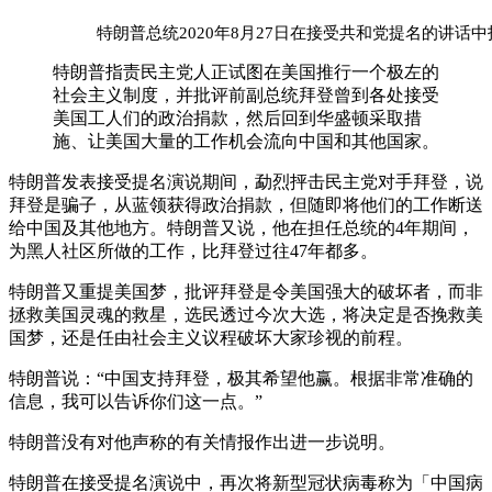
特朗普总统2020年8月27日在接受共和党提名的讲
特朗普指责民主党人正试图在美国推行一个极左的
社会主义制度，并批评前副总统拜登曾到各处接受
美国工人们的政治捐款，然后回到华盛顿采取措
施、让美国大量的工作机会流向中国和其他国家。
特朗普发表接受提名演说期间，勐烈抨击民主党对手拜登，说
拜登是骗子，从蓝领获得政治捐款，但随即将他们的工作断送
给中国及其他地方。特朗普又说，他在担任总统的4年期间，
为黑人社区所做的工作，比拜登过往47年都多。
特朗普又重提美国梦，批评拜登是令美国强大的破坏者，而非
拯救美国灵魂的救星，选民透过今次大选，将决定是否挽救美
国梦，还是任由社会主义议程破坏大家珍视的前程。
特朗普说：“中国支持拜登，极其希望他赢。根据非常准确的
信息，我可以告诉你们这一点。”
特朗普没有对他声称的有关情报作出进一步说明。
特朗普在接受提名演说中，再次将新型冠状病毒称为「中国病