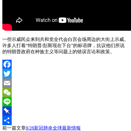
一些示威民众来到共和党全代会白宫会场周边的大街上示威。
许多人打着“特朗普/彭斯现在下台”的标语牌，抗议他们所说
的特朗普政府在种族主义等问题上的错误言论和政策。
Facebook
Twitter
Email
WeChat
Line
Pinboard
前一篇文章
8/28新冠肺炎全球最新情報
分