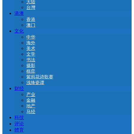
大陆
台灣
港澳
香港
澳门
文化
中华
海外
美术
文学
书法
摄影
棋弈
紫荊花诗歌赛
浅绛瓷谭
财经
产业
金融
地产
马经
科技
评论
體育