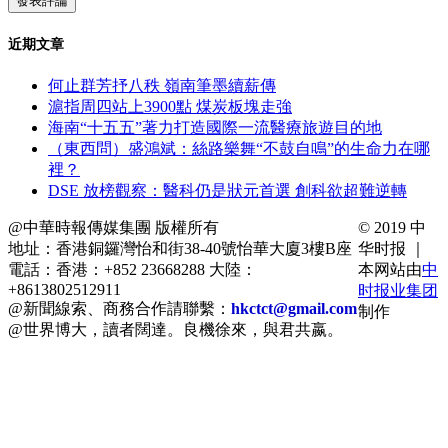
近期文章
何止群芳抒八秩 嶺南筆墨續薪傳
滬指周四站上3900點 煤炭板塊走強
海南“十五五”著力打造國際一流醫療旅遊目的地
（東西問）盛鴻斌：絲路樂舞“不鼓自鳴”的生命力在哪
裡？
DSE 放榜觀察：醫科仍是狀元首選 創科欲超難逆轉
@中華時報傳媒集團 版權所有
© 2019 中
地址：香港銅鑼灣怡和街38-40號怡華大廈3樓B座
华时报 ｜
電話：香港：+852 23668288 大陸：
本网站由
中
+8613802512911
时报业集团
@新聞線索、商務合作請聯繫：
hkctct@gmail.com
制作
@世界博大，讀者闊達。良機徐來，與君共嬴。