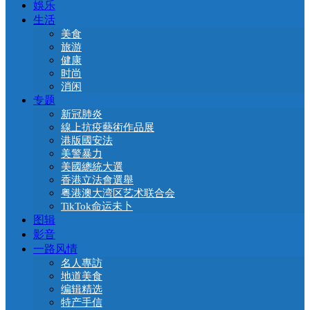
娛乐
生活
美食
旅游
健康
时尚
消闲
专题
新冠肺炎
線上抗疫藝術作品展
港版國安法
美警暴力
美國總統大選
香港立法會選舉
粤港澳大湾区艺术联合会
TikTok命运未卜
图辑
影音
一路风情
名人專訪
地道美食
编辑精选
特产手信