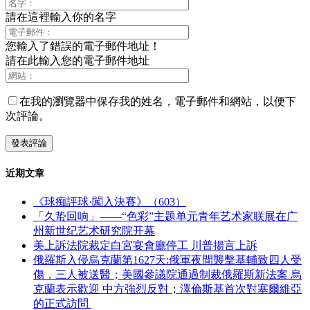
請在這裡輸入你的名字
您輸入了錯誤的電子郵件地址！
請在此輸入您的電子郵件地址
在我的瀏覽器中保存我的姓名，電子郵件和網站，以便下
次評論。
近期文章
《球痴評球·闖入決賽》（603）
「久蛰回响」——“色彩”主题单元青年艺术家联展在广
州新世纪艺术研究院开幕
美上訴法院裁定白宮宴會廳停工 川普揚言上訴
俄羅斯入侵烏克蘭第1627天:俄軍夜間襲擊基輔致四人受
傷，三人被送醫；美國參議院通過制裁俄羅斯新法案 烏
克蘭表示歡迎 中方強烈反對；澤倫斯基首次對塞爾維亞
的正式訪問