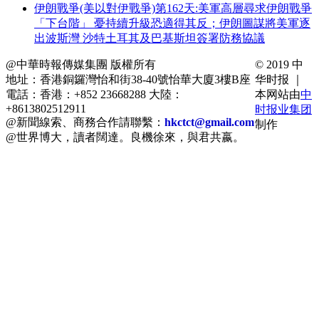
伊朗戰爭(美以對伊戰爭)第162天:美軍高層尋求伊朗戰爭
「下台階」 憂持續升級恐適得其反；伊朗圖謀將美軍逐
出波斯灣 沙特土耳其及巴基斯坦簽署防務協議
@中華時報傳媒集團 版權所有
© 2019 中
地址：香港銅鑼灣怡和街38-40號怡華大廈3樓B座
华时报 ｜
電話：香港：+852 23668288 大陸：
本网站由
中
+8613802512911
时报业集团
@新聞線索、商務合作請聯繫：
hkctct@gmail.com
制作
@世界博大，讀者闊達。良機徐來，與君共嬴。