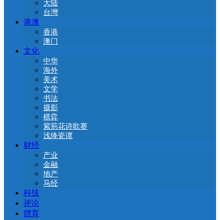
大陆
台灣
港澳
香港
澳门
文化
中华
海外
美术
文学
书法
摄影
棋弈
紫荊花诗歌赛
浅绛瓷谭
财经
产业
金融
地产
马经
科技
评论
體育