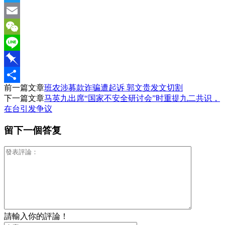
Twitter
Email
WeChat
Line
Pinboard
前一篇文章
班农涉募款诈骗遭起诉 郭文贵发文切割
分
下一篇文章
马英九出席“国家不安全研讨会”时重提九二共识，
享
在台引发争议
留下一個答复
請輸入你的評論！