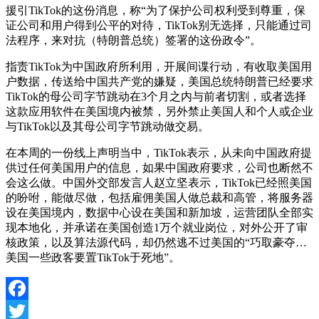
援引TikTok的这份消息，称“为了保护公司权利受到尊重，保
证公司和用户得到公平的对待，TikTok别无选择，只能通过司
法程序，来对抗（特朗普总统）签署的这份政令”。
指责TikTok为中国政府所利用，开展间谍行动，有收取美国用
户数据，传送给中国共产党的嫌疑，美国总统特朗普已经要求
TikTok的母公司字节跳动在3个月之内与前者切割，或者选择
这款应用软件在美国境内被禁，另外禁止美国人和个人或企业
与TikTok以及其母公司字节跳动做交易。
在本周的一份线上声明当中，TikTok表示，从未向中国政府提
供过任何美国用户的信息，如果中国政府要求，公司也断然不
会这么做。中国外交部发言人赵立坚表示，TikTok已经照美国
的吩咐，能做尽做，包括雇佣美国人做总裁和高管，将服务器
设在美国境内，数据中心设在美国和新加坡，运营团队全部实
现本地化，并承诺在美国创造1万个就业岗位，对外公开了审
核政策，以及算法源代码，却仍然逃不过美国的“巧取豪夺…
美国一些政客要置TikTok于死地”。
Facebook