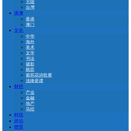
大陆
台灣
港澳
香港
澳门
文化
中华
海外
美术
文学
书法
摄影
棋弈
紫荊花诗歌赛
浅绛瓷谭
财经
产业
金融
地产
马经
科技
评论
體育