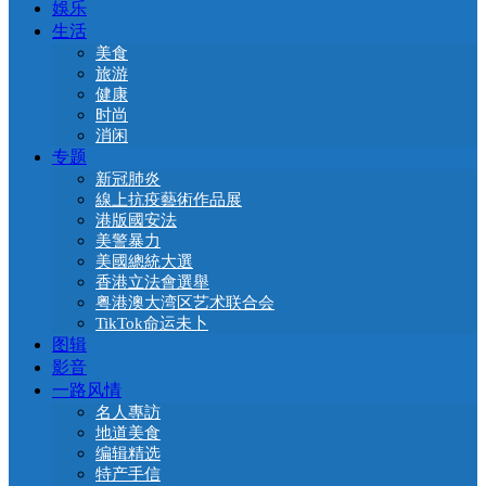
娛乐
生活
美食
旅游
健康
时尚
消闲
专题
新冠肺炎
線上抗疫藝術作品展
港版國安法
美警暴力
美國總統大選
香港立法會選舉
粤港澳大湾区艺术联合会
TikTok命运未卜
图辑
影音
一路风情
名人專訪
地道美食
编辑精选
特产手信