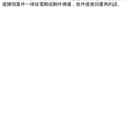
復陳情案件一律採電郵或郵件傳遞，收件後會回覆再約談。