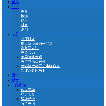
娛乐
生活
美食
旅游
健康
时尚
消闲
专题
新冠肺炎
線上抗疫藝術作品展
港版國安法
美警暴力
美國總統大選
香港立法會選舉
粤港澳大湾区艺术联合会
TikTok命运未卜
图辑
影音
一路风情
名人專訪
地道美食
编辑精选
特产手信