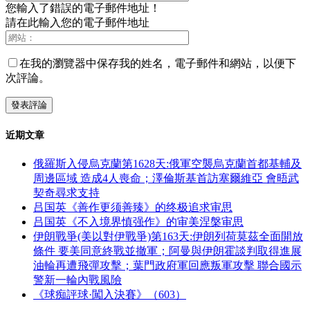
您輸入了錯誤的電子郵件地址！
請在此輸入您的電子郵件地址
在我的瀏覽器中保存我的姓名，電子郵件和網站，以便下
次評論。
近期文章
俄羅斯入侵烏克蘭第1628天:俄軍空襲烏克蘭首都基輔及
周邊區域 造成4人喪命；澤倫斯基首訪塞爾維亞 會晤武
契奇尋求支持
吕国英《善作更须善臻》的终极追求审思
吕国英《不入境界慎强作》的审美涅槃审思
伊朗戰爭(美以對伊戰爭)第163天:伊朗列荷莫茲全面開放
條件 要美同意終戰並撤軍；阿曼與伊朗霍談判取得進展
油輪再遭飛彈攻擊；葉門政府軍回應叛軍攻擊 聯合國示
警新一輪內戰風險
《球痴評球·闖入決賽》（603）