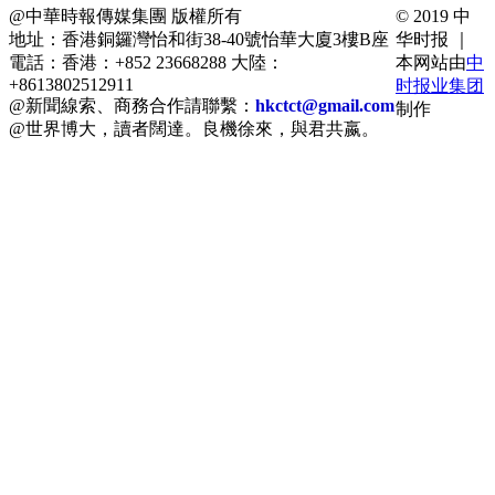
@中華時報傳媒集團 版權所有
© 2019 中
地址：香港銅鑼灣怡和街38-40號怡華大廈3樓B座
华时报 ｜
電話：香港：+852 23668288 大陸：
本网站由
中
+8613802512911
时报业集团
@新聞線索、商務合作請聯繫：
hkctct@gmail.com
制作
@世界博大，讀者闊達。良機徐來，與君共嬴。