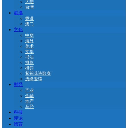
大陆
台灣
港澳
香港
澳门
文化
中华
海外
美术
文学
书法
摄影
棋弈
紫荊花诗歌赛
浅绛瓷谭
财经
产业
金融
地产
马经
科技
评论
體育