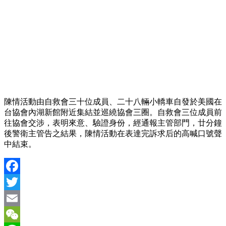
陳情活動由自救會三十位成員、二十八輛小轎車自發於美國在
台協會內湖新館附近集結並巡繞協會三圈。自救會三位成員前
往協會交涉，表明來意、驗證身份，經通報主管部門，廿分鐘
後警衛主管告之結果，陳情活動在表達完訴求后的高喊口號聲
中結束。
Facebook
Twitter
Email