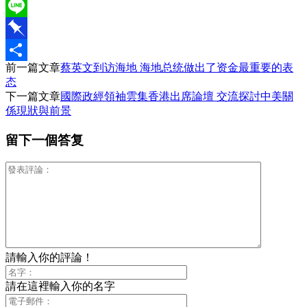
WeChat
Line
Pinboard
前一篇文章
蔡英文到访海地 海地总统做出了资金最重要的表
分
态
享
下一篇文章
國際政經領袖雲集香港出席論壇 交流探討中美關
係現狀與前景
留下一個答复
請輸入你的評論！
請在這裡輸入你的名字