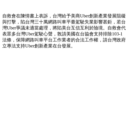
自救會在陳情書上表訴，台灣給予美商Uber創新產業發展阻礙
與打擊，陷台灣三十萬網路叫車平臺駕駛失業影響甚鉅，若台
灣Uber爭議未適當處理，將陷美台互信互利於險境。自救會代
表眾多台灣Uber駕駛心聲，敦請美國在台協會支持排除103-1
法條，保障網路叫車平台工作業者的合法工作權，請台灣政府
立專法支持Uber創新產業在台發展。