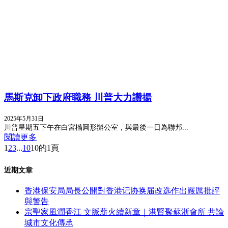
馬斯克卸下政府職務 川普大力讚揚
2025年5月31日
川普星期五下午在白宮橢圓形辦公室，與最後一日為聯邦...
閱讀更多
1
2
3
...
10
10的1頁
近期文章
香港保安局局長公開對香港记协换届改选作出嚴厲批評
與警告
宗聖家風潤香江 文脈薪火續新章｜港賢聚蘇浙會所 共論
城市文化傳承