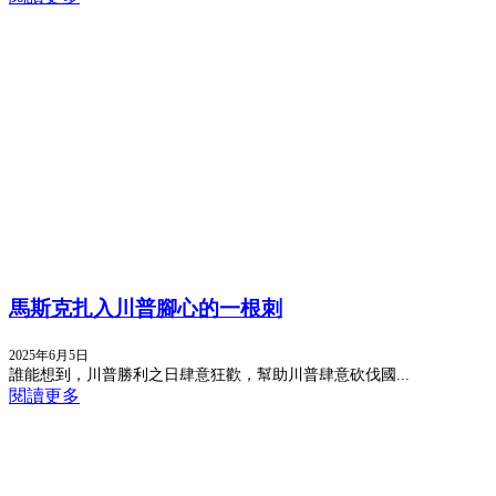
馬斯克扎入川普腳心的一根刺
2025年6月5日
誰能想到，川普勝利之日肆意狂歡，幫助川普肆意砍伐國...
閱讀更多