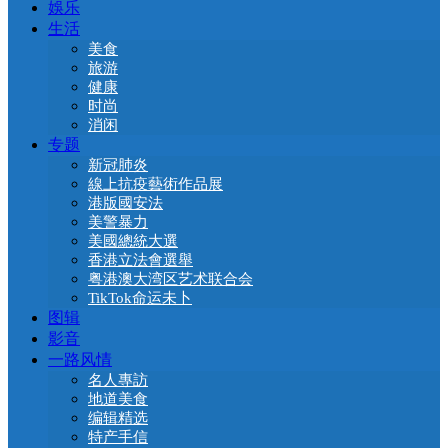
娛乐
生活
美食
旅游
健康
时尚
消闲
专题
新冠肺炎
線上抗疫藝術作品展
港版國安法
美警暴力
美國總統大選
香港立法會選舉
粤港澳大湾区艺术联合会
TikTok命运未卜
图辑
影音
一路风情
名人專訪
地道美食
编辑精选
特产手信