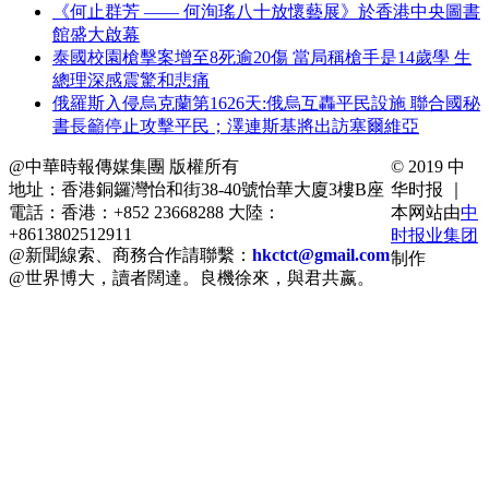
《何止群芳 —— 何洵瑤八十放懷藝展》於香港中央圖書
館盛大啟幕
泰國校園槍擊案增至8死逾20傷 當局稱槍手是14歲學 生
總理深感震驚和悲痛
俄羅斯入侵烏克蘭第1626天:俄烏互轟平民設施 聯合國秘
書長籲停止攻擊平民；澤連斯基將出訪塞爾維亞
@中華時報傳媒集團 版權所有
© 2019 中
地址：香港銅鑼灣怡和街38-40號怡華大廈3樓B座
华时报 ｜
電話：香港：+852 23668288 大陸：
本网站由
中
+8613802512911
时报业集团
@新聞線索、商務合作請聯繫：
hkctct@gmail.com
制作
@世界博大，讀者闊達。良機徐來，與君共嬴。