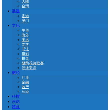
大陆
台灣
港澳
香港
澳门
文化
中华
海外
美术
文学
书法
摄影
棋弈
紫荊花诗歌赛
浅绛瓷谭
财经
产业
金融
地产
马经
科技
评论
體育