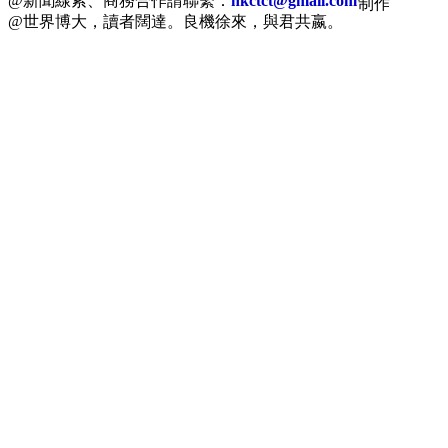
@新聞線索、商務合作請聯繫：
hkctct@gmail.com
制作
@世界博大，讀者闊達。良機徐來，與君共嬴。