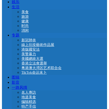
娛乐
生活
美食
旅游
健康
时尚
消闲
专题
新冠肺炎
線上抗疫藝術作品展
港版國安法
美警暴力
美國總統大選
香港立法會選舉
粤港澳大湾区艺术联合会
TikTok命运未卜
图辑
影音
一路风情
名人專訪
地道美食
编辑精选
特产手信