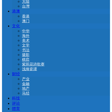
大陆
台灣
港澳
香港
澳门
文化
中华
海外
美术
文学
书法
摄影
棋弈
紫荊花诗歌赛
浅绛瓷谭
财经
产业
金融
地产
马经
科技
评论
體育