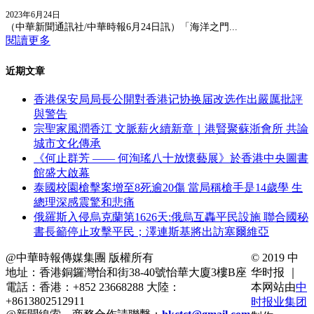
2023年6月24日
（中華新聞通訊社/中華時報6月24日訊）「海洋之門...
閱讀更多
近期文章
香港保安局局長公開對香港记协换届改选作出嚴厲批評
與警告
宗聖家風潤香江 文脈薪火續新章｜港賢聚蘇浙會所 共論
城市文化傳承
《何止群芳 —— 何洵瑤八十放懷藝展》於香港中央圖書
館盛大啟幕
泰國校園槍擊案增至8死逾20傷 當局稱槍手是14歲學 生
總理深感震驚和悲痛
俄羅斯入侵烏克蘭第1626天:俄烏互轟平民設施 聯合國秘
書長籲停止攻擊平民；澤連斯基將出訪塞爾維亞
@中華時報傳媒集團 版權所有
© 2019 中
地址：香港銅鑼灣怡和街38-40號怡華大廈3樓B座
华时报 ｜
電話：香港：+852 23668288 大陸：
本网站由
中
+8613802512911
时报业集团