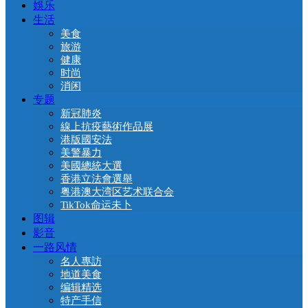
娛乐
生活
美食
旅游
健康
时尚
消闲
专题
新冠肺炎
線上抗疫藝術作品展
港版國安法
美警暴力
美國總統大選
香港立法會選舉
粤港澳大湾区艺术联合会
TikTok命运未卜
图辑
影音
一路风情
名人專訪
地道美食
编辑精选
特产手信