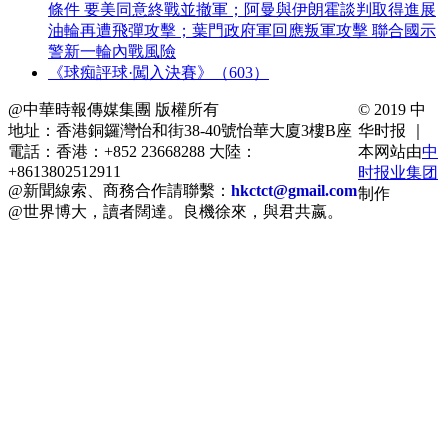
條件 要美同意終戰並撤軍；阿曼與伊朗霍談判取得進展
油輪再遭飛彈攻擊；葉門政府軍回應叛軍攻擊 聯合國示
警新一輪內戰風險
《球痴評球·闖入決賽》（603）
@中華時報傳媒集團 版權所有
© 2019 中
地址：香港銅鑼灣怡和街38-40號怡華大廈3樓B座
华时报 ｜
電話：香港：+852 23668288 大陸：
本网站由
中
+8613802512911
时报业集团
@新聞線索、商務合作請聯繫：
hkctct@gmail.com
制作
@世界博大，讀者闊達。良機徐來，與君共嬴。