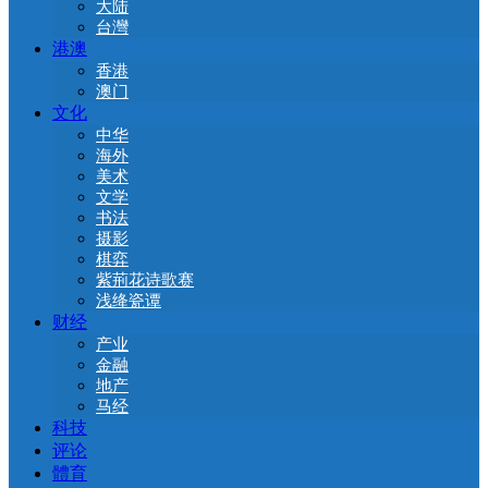
大陆
台灣
港澳
香港
澳门
文化
中华
海外
美术
文学
书法
摄影
棋弈
紫荊花诗歌赛
浅绛瓷谭
财经
产业
金融
地产
马经
科技
评论
體育