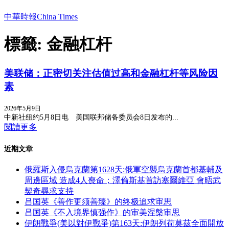
中華時報China Times
標籤: 金融杠杆
美联储：正密切关注估值过高和金融杠杆等风险因
素
2026年5月9日
中新社纽约5月8日电 美国联邦储备委员会8日发布的...
閱讀更多
近期文章
俄羅斯入侵烏克蘭第1628天:俄軍空襲烏克蘭首都基輔及
周邊區域 造成4人喪命；澤倫斯基首訪塞爾維亞 會晤武
契奇尋求支持
吕国英《善作更须善臻》的终极追求审思
吕国英《不入境界慎强作》的审美涅槃审思
伊朗戰爭(美以對伊戰爭)第163天:伊朗列荷莫茲全面開放