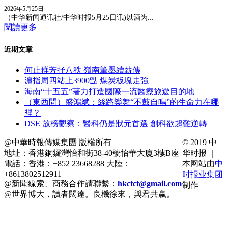
2026年5月25日
（中华新闻通讯社/中华时报5月25日讯)以酒为...
閱讀更多
近期文章
何止群芳抒八秩 嶺南筆墨續薪傳
滬指周四站上3900點 煤炭板塊走強
海南“十五五”著力打造國際一流醫療旅遊目的地
（東西問）盛鴻斌：絲路樂舞“不鼓自鳴”的生命力在哪
裡？
DSE 放榜觀察：醫科仍是狀元首選 創科欲超難逆轉
@中華時報傳媒集團 版權所有
© 2019 中
地址：香港銅鑼灣怡和街38-40號怡華大廈3樓B座
华时报 ｜
電話：香港：+852 23668288 大陸：
本网站由
中
+8613802512911
时报业集团
@新聞線索、商務合作請聯繫：
hkctct@gmail.com
制作
@世界博大，讀者闊達。良機徐來，與君共嬴。