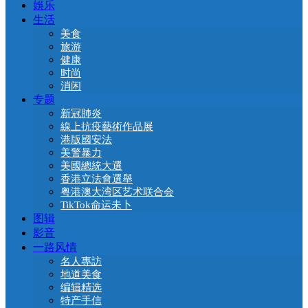
娛乐
生活
美食
旅游
健康
时尚
消闲
专题
新冠肺炎
線上抗疫藝術作品展
港版國安法
美警暴力
美國總統大選
香港立法會選舉
粤港澳大湾区艺术联合会
TikTok命运未卜
图辑
影音
一路风情
名人專訪
地道美食
编辑精选
特产手信