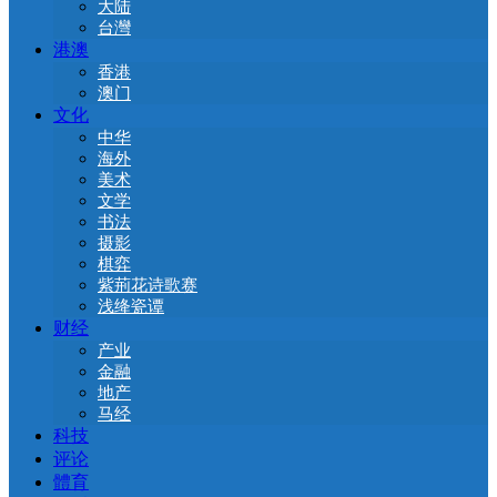
大陆
台灣
港澳
香港
澳门
文化
中华
海外
美术
文学
书法
摄影
棋弈
紫荊花诗歌赛
浅绛瓷谭
财经
产业
金融
地产
马经
科技
评论
體育