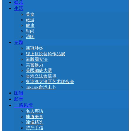
娛乐
生活
美食
旅游
健康
时尚
消闲
专题
新冠肺炎
線上抗疫藝術作品展
港版國安法
美警暴力
美國總統大選
香港立法會選舉
粤港澳大湾区艺术联合会
TikTok命运未卜
图辑
影音
一路风情
名人專訪
地道美食
编辑精选
特产手信