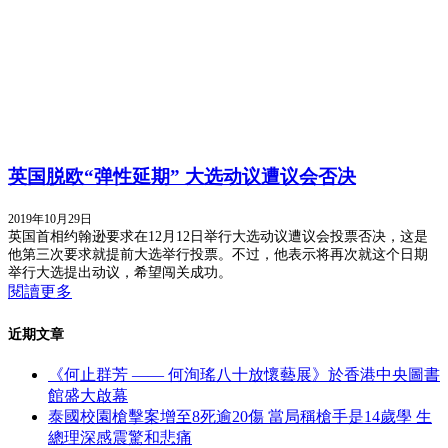
英国脱欧“弹性延期” 大选动议遭议会否决
2019年10月29日
英国首相约翰逊要求在12月12日举行大选动议遭议会投票否决，这是
他第三次要求就提前大选举行投票。不过，他表示将再次就这个日期
举行大选提出动议，希望闯关成功。
閱讀更多
近期文章
《何止群芳 —— 何洵瑤八十放懷藝展》於香港中央圖書
館盛大啟幕
泰國校園槍擊案增至8死逾20傷 當局稱槍手是14歲學 生
總理深感震驚和悲痛