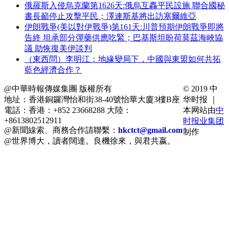
俄羅斯入侵烏克蘭第1626天:俄烏互轟平民設施 聯合國秘
書長籲停止攻擊平民；澤連斯基將出訪塞爾維亞
伊朗戰爭(美以對伊戰爭)第161天:川普預期伊朗戰爭即將
告終 坦承部分彈藥供應吃緊；巴基斯坦盼荷莫茲海峽協
議 助恢復美伊談判
（東西問）李明江：地緣變局下，中國與東盟如何共拓
藍色經濟合作？
@中華時報傳媒集團 版權所有
© 2019 中
地址：香港銅鑼灣怡和街38-40號怡華大廈3樓B座
华时报 ｜
電話：香港：+852 23668288 大陸：
本网站由
中
+8613802512911
时报业集团
@新聞線索、商務合作請聯繫：
hkctct@gmail.com
制作
@世界博大，讀者闊達。良機徐來，與君共嬴。