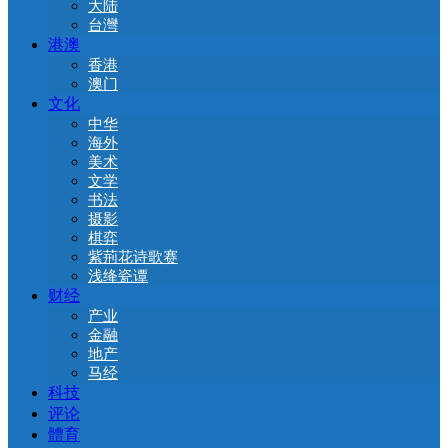
大陆
台灣
港澳
香港
澳门
文化
中华
海外
美术
文学
书法
摄影
棋弈
紫荊花诗歌赛
浅绛瓷谭
财经
产业
金融
地产
马经
科技
评论
體育