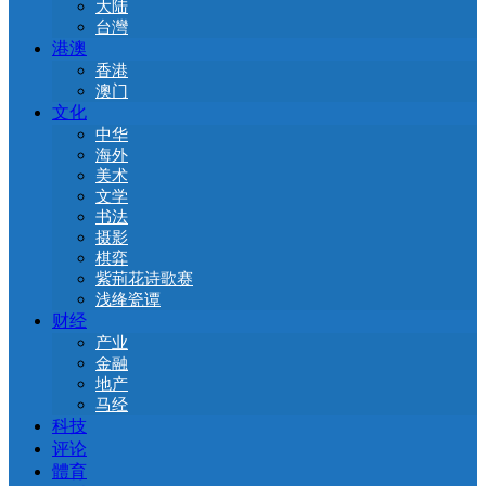
大陆
台灣
港澳
香港
澳门
文化
中华
海外
美术
文学
书法
摄影
棋弈
紫荊花诗歌赛
浅绛瓷谭
财经
产业
金融
地产
马经
科技
评论
體育