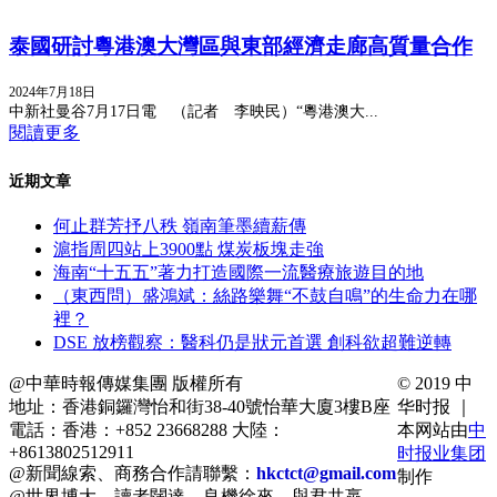
泰國研討粵港澳大灣區與東部經濟走廊高質量合作
2024年7月18日
中新社曼谷7月17日電 （記者 李映民）“粵港澳大...
閱讀更多
近期文章
何止群芳抒八秩 嶺南筆墨續薪傳
滬指周四站上3900點 煤炭板塊走強
海南“十五五”著力打造國際一流醫療旅遊目的地
（東西問）盛鴻斌：絲路樂舞“不鼓自鳴”的生命力在哪
裡？
DSE 放榜觀察：醫科仍是狀元首選 創科欲超難逆轉
@中華時報傳媒集團 版權所有
© 2019 中
地址：香港銅鑼灣怡和街38-40號怡華大廈3樓B座
华时报 ｜
電話：香港：+852 23668288 大陸：
本网站由
中
+8613802512911
时报业集团
@新聞線索、商務合作請聯繫：
hkctct@gmail.com
制作
@世界博大，讀者闊達。良機徐來，與君共嬴。