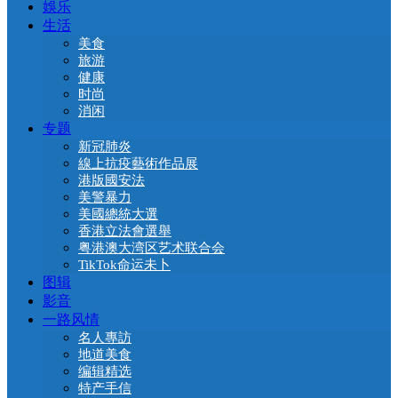
娛乐
生活
美食
旅游
健康
时尚
消闲
专题
新冠肺炎
線上抗疫藝術作品展
港版國安法
美警暴力
美國總統大選
香港立法會選舉
粤港澳大湾区艺术联合会
TikTok命运未卜
图辑
影音
一路风情
名人專訪
地道美食
编辑精选
特产手信