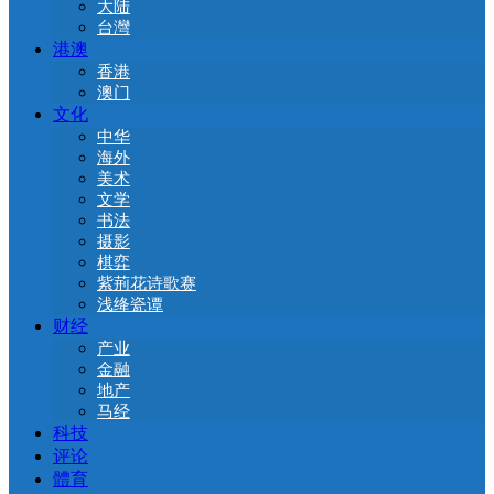
大陆
台灣
港澳
香港
澳门
文化
中华
海外
美术
文学
书法
摄影
棋弈
紫荊花诗歌赛
浅绛瓷谭
财经
产业
金融
地产
马经
科技
评论
體育