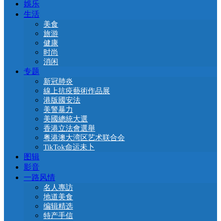
娛乐
生活
美食
旅游
健康
时尚
消闲
专题
新冠肺炎
線上抗疫藝術作品展
港版國安法
美警暴力
美國總統大選
香港立法會選舉
粤港澳大湾区艺术联合会
TikTok命运未卜
图辑
影音
一路风情
名人專訪
地道美食
编辑精选
特产手信