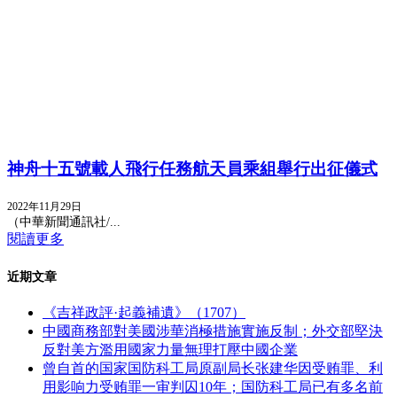
神舟十五號載人飛行任務航天員乘組舉行出征儀式
2022年11月29日
（中華新聞通訊社/...
閱讀更多
近期文章
《吉祥政評·起義補遺》（1707）
中國商務部對美國涉華消極措施實施反制；外交部堅決
反對美方濫用國家力量無理打壓中國企業
曾自首的国家国防科工局原副局长张建华因受贿罪、利
用影响力受贿罪一审判囚10年；国防科工局已有多名前