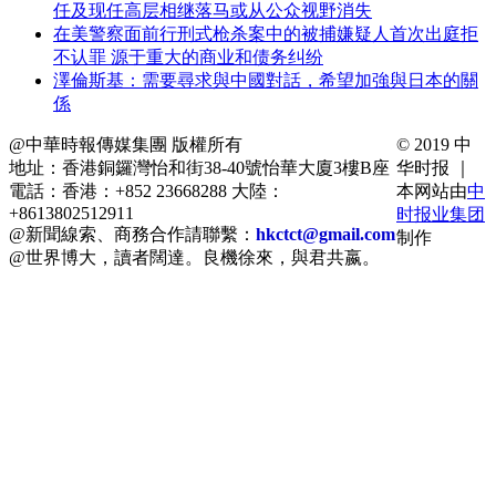
任及现任高层相继落马或从公众视野消失
在美警察面前行刑式枪杀案中的被捕嫌疑人首次出庭拒
不认罪 源于重大的商业和债务纠纷
澤倫斯基：需要尋求與中國對話，希望加強與日本的關
係
@中華時報傳媒集團 版權所有
© 2019 中
地址：香港銅鑼灣怡和街38-40號怡華大廈3樓B座
华时报 ｜
電話：香港：+852 23668288 大陸：
本网站由
中
+8613802512911
时报业集团
@新聞線索、商務合作請聯繫：
hkctct@gmail.com
制作
@世界博大，讀者闊達。良機徐來，與君共嬴。