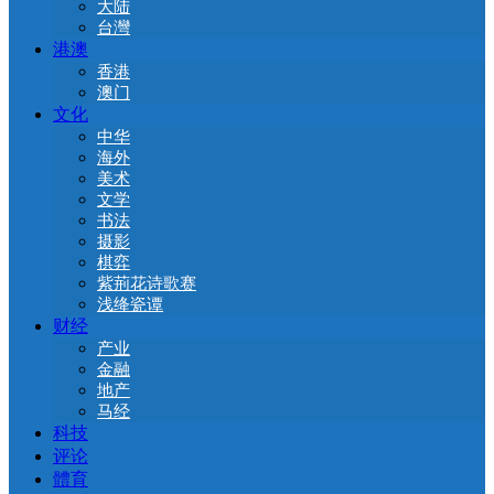
大陆
台灣
港澳
香港
澳门
文化
中华
海外
美术
文学
书法
摄影
棋弈
紫荊花诗歌赛
浅绛瓷谭
财经
产业
金融
地产
马经
科技
评论
體育