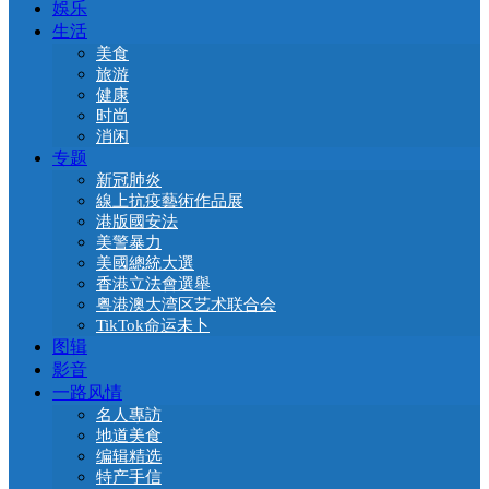
娛乐
生活
美食
旅游
健康
时尚
消闲
专题
新冠肺炎
線上抗疫藝術作品展
港版國安法
美警暴力
美國總統大選
香港立法會選舉
粤港澳大湾区艺术联合会
TikTok命运未卜
图辑
影音
一路风情
名人專訪
地道美食
编辑精选
特产手信