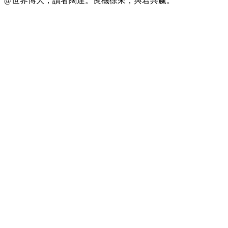
@世界博大，讀者闊達。良機徐來，與君共嬴。