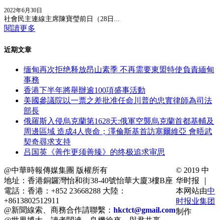
2022年6月30日
社會民主連線主席陳寶瑩前日（28日...
閱讀更多
近期文章
缅甸再次拒绝释放昂山素季 不再需要東盟特使負責緬甸
事務
香港下半年將舉辦逾100項盛事活動
美國參議院以一票之差批准任命川普的忠實律師為司法
部長
俄羅斯入侵烏克蘭第1628天:俄軍空襲烏克蘭首都基輔及
周邊區域 造成4人喪命；澤倫斯基首訪塞爾維亞 會晤武
契奇尋求支持
吕国英《善作更须善臻》的终极追求审思
@中華時報傳媒集團 版權所有
© 2019 中
地址：香港銅鑼灣怡和街38-40號怡華大廈3樓B座
华时报 ｜
電話：香港：+852 23668288 大陸：
本网站由
中
+8613802512911
时报业集团
@新聞線索、商務合作請聯繫：
hkctct@gmail.com
制作