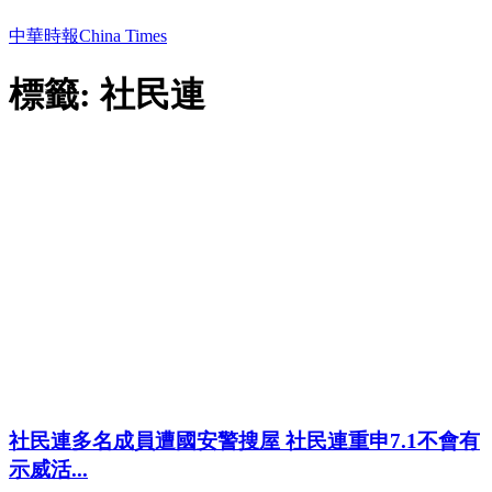
中華時報China Times
標籤: 社民連
社民連多名成員遭國安警搜屋 社民連重申7.1不會有
示威活...