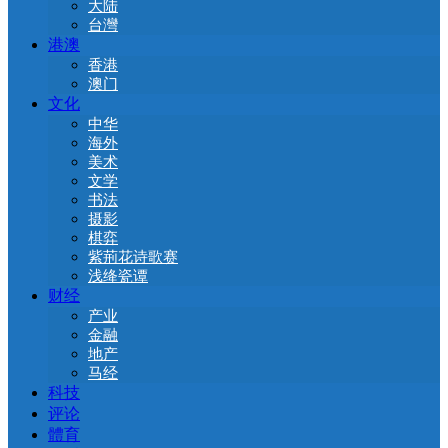
大陆
台灣
港澳
香港
澳门
文化
中华
海外
美术
文学
书法
摄影
棋弈
紫荊花诗歌赛
浅绛瓷谭
财经
产业
金融
地产
马经
科技
评论
體育