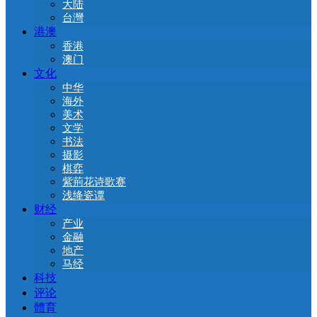
大陆
台灣
港澳
香港
澳门
文化
中华
海外
美术
文学
书法
摄影
棋弈
紫荊花诗歌赛
浅绛瓷谭
财经
产业
金融
地产
马经
科技
评论
體育