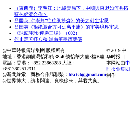
（東西問）李明江：地緣變局下，中國與東盟如何共拓
藍色經濟合作？
吕国英《“崇拜”往往纵抄袭》的美之创生审思
吕国英《拒绝迎合方可远离平庸》的审美境界审思
《球痴評球·連勝三場》（602）
何止群芳抒八秩 嶺南筆墨續薪傳
@中華時報傳媒集團 版權所有
© 2019 中
地址：香港銅鑼灣怡和街38-40號怡華大廈3樓B座
华时报 ｜
電話：香港：+852 23668288 大陸：
本网站由
中
+8613802512911
时报业集团
@新聞線索、商務合作請聯繫：
hkctct@gmail.com
制作
@世界博大，讀者闊達。良機徐來，與君共嬴。