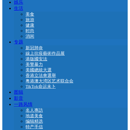
娛乐
生活
美食
旅游
健康
时尚
消闲
专题
新冠肺炎
線上抗疫藝術作品展
港版國安法
美警暴力
美國總統大選
香港立法會選舉
粤港澳大湾区艺术联合会
TikTok命运未卜
图辑
影音
一路风情
名人專訪
地道美食
编辑精选
特产手信