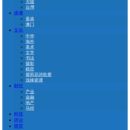
大陆
台灣
港澳
香港
澳门
文化
中华
海外
美术
文学
书法
摄影
棋弈
紫荊花诗歌赛
浅绛瓷谭
财经
产业
金融
地产
马经
科技
评论
體育