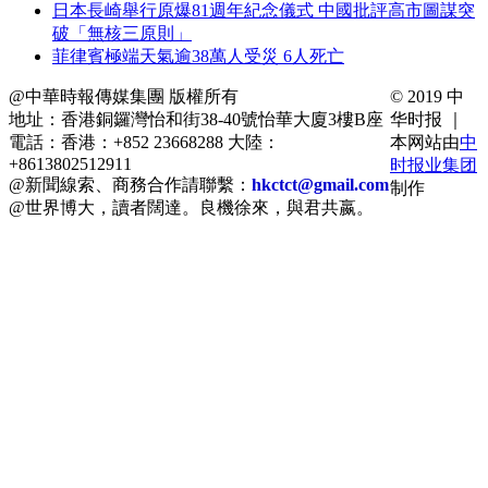
日本長崎舉行原爆81週年紀念儀式 中國批評高市圖謀突
破「無核三原則」
菲律賓極端天氣逾38萬人受災 6人死亡
@中華時報傳媒集團 版權所有
© 2019 中
地址：香港銅鑼灣怡和街38-40號怡華大廈3樓B座
华时报 ｜
電話：香港：+852 23668288 大陸：
本网站由
中
+8613802512911
时报业集团
@新聞線索、商務合作請聯繫：
hkctct@gmail.com
制作
@世界博大，讀者闊達。良機徐來，與君共嬴。