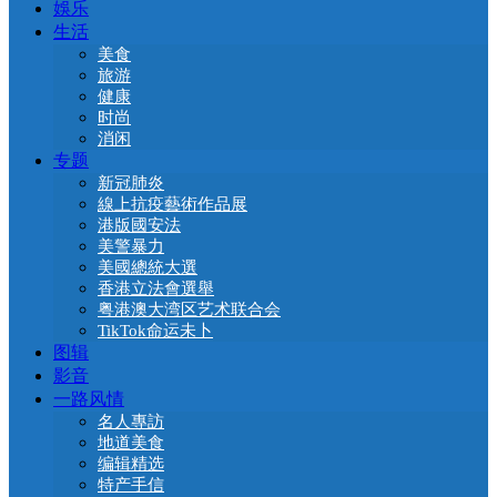
娛乐
生活
美食
旅游
健康
时尚
消闲
专题
新冠肺炎
線上抗疫藝術作品展
港版國安法
美警暴力
美國總統大選
香港立法會選舉
粤港澳大湾区艺术联合会
TikTok命运未卜
图辑
影音
一路风情
名人專訪
地道美食
编辑精选
特产手信