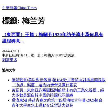
中華時報China Times
標籤: 梅兰芳
（東西問）王馗：梅蘭芳1930年訪美演出爲何具有
里程碑意...
2026年4月11日
中新社紐約4月11日電 題：梅蘭芳1930年訪美演...
閱讀更多
近期文章
伊朗戰爭(美以對伊戰爭)第164天:川普傾向對德黑蘭採取
「冷靜」態度，哈梅內伊會見佩什基安
美官員：東南亞詐騙園區到前所未有的工業化規模，絕
大多數是源自於中國的跨國犯罪組織
逐浪東湖 共赴青春之約第十四屆海峽青年薈·2026榕台
青年大學生水上運動交流營活力啟幕