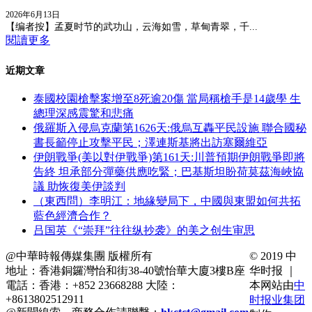
2026年6月13日
【编者按】孟夏时节的武功山，云海如雪，草甸青翠，千...
閱讀更多
近期文章
泰國校園槍擊案增至8死逾20傷 當局稱槍手是14歲學 生
總理深感震驚和悲痛
俄羅斯入侵烏克蘭第1626天:俄烏互轟平民設施 聯合國秘
書長籲停止攻擊平民；澤連斯基將出訪塞爾維亞
伊朗戰爭(美以對伊戰爭)第161天:川普預期伊朗戰爭即將
告終 坦承部分彈藥供應吃緊；巴基斯坦盼荷莫茲海峽協
議 助恢復美伊談判
（東西問）李明江：地緣變局下，中國與東盟如何共拓
藍色經濟合作？
吕国英《“崇拜”往往纵抄袭》的美之创生审思
@中華時報傳媒集團 版權所有
© 2019 中
地址：香港銅鑼灣怡和街38-40號怡華大廈3樓B座
华时报 ｜
電話：香港：+852 23668288 大陸：
本网站由
中
+8613802512911
时报业集团