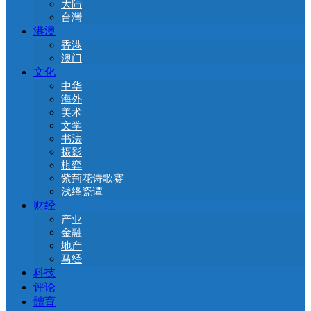
大陆
台灣
港澳
香港
澳门
文化
中华
海外
美术
文学
书法
摄影
棋弈
紫荊花诗歌赛
浅绛瓷谭
财经
产业
金融
地产
马经
科技
评论
體育