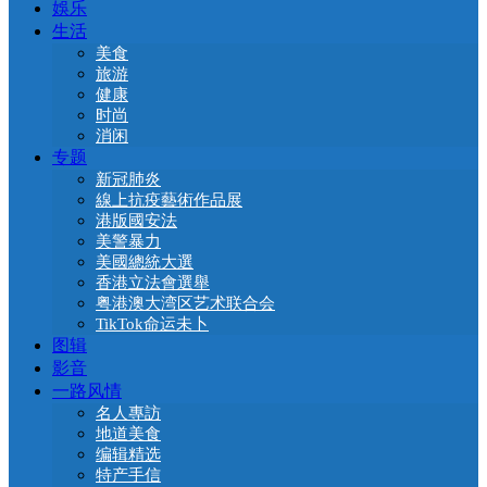
娛乐
生活
美食
旅游
健康
时尚
消闲
专题
新冠肺炎
線上抗疫藝術作品展
港版國安法
美警暴力
美國總統大選
香港立法會選舉
粤港澳大湾区艺术联合会
TikTok命运未卜
图辑
影音
一路风情
名人專訪
地道美食
编辑精选
特产手信