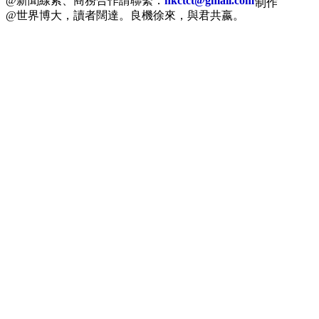
@新聞線索、商務合作請聯繫：
hkctct@gmail.com
制作
@世界博大，讀者闊達。良機徐來，與君共嬴。