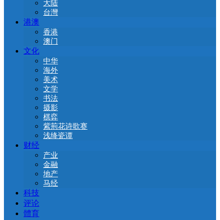
大陆
台灣
港澳
香港
澳门
文化
中华
海外
美术
文学
书法
摄影
棋弈
紫荊花诗歌赛
浅绛瓷谭
财经
产业
金融
地产
马经
科技
评论
體育