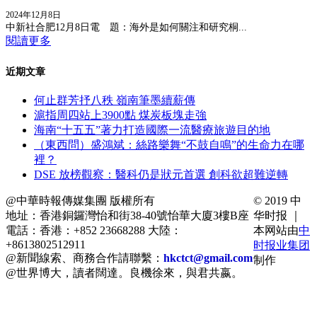
2024年12月8日
中新社合肥12月8日電 題：海外是如何關注和研究桐...
閱讀更多
近期文章
何止群芳抒八秩 嶺南筆墨續薪傳
滬指周四站上3900點 煤炭板塊走強
海南“十五五”著力打造國際一流醫療旅遊目的地
（東西問）盛鴻斌：絲路樂舞“不鼓自鳴”的生命力在哪
裡？
DSE 放榜觀察：醫科仍是狀元首選 創科欲超難逆轉
@中華時報傳媒集團 版權所有
© 2019 中
地址：香港銅鑼灣怡和街38-40號怡華大廈3樓B座
华时报 ｜
電話：香港：+852 23668288 大陸：
本网站由
中
+8613802512911
时报业集团
@新聞線索、商務合作請聯繫：
hkctct@gmail.com
制作
@世界博大，讀者闊達。良機徐來，與君共嬴。