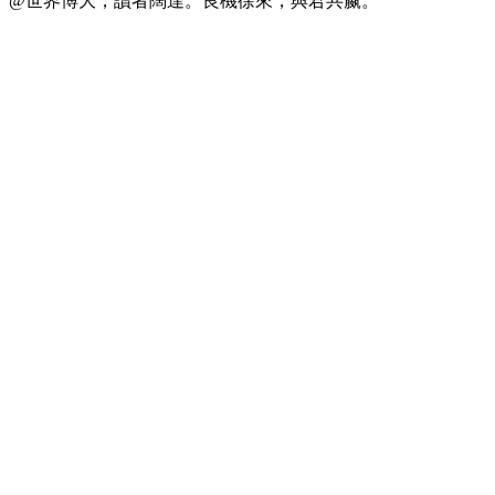
@世界博大，讀者闊達。良機徐來，與君共嬴。