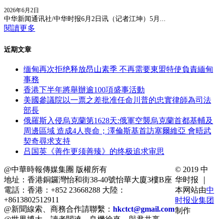
2026年6月2日
中华新闻通讯社/中华时报6月2日讯（记者江坤）5月...
閱讀更多
近期文章
缅甸再次拒绝释放昂山素季 不再需要東盟特使負責緬甸
事務
香港下半年將舉辦逾100項盛事活動
美國參議院以一票之差批准任命川普的忠實律師為司法
部長
俄羅斯入侵烏克蘭第1628天:俄軍空襲烏克蘭首都基輔及
周邊區域 造成4人喪命；澤倫斯基首訪塞爾維亞 會晤武
契奇尋求支持
吕国英《善作更须善臻》的终极追求审思
@中華時報傳媒集團 版權所有
© 2019 中
地址：香港銅鑼灣怡和街38-40號怡華大廈3樓B座
华时报 ｜
電話：香港：+852 23668288 大陸：
本网站由
中
+8613802512911
时报业集团
@新聞線索、商務合作請聯繫：
hkctct@gmail.com
制作