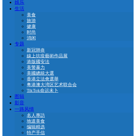
娛乐
生活
美食
旅游
健康
时尚
消闲
专题
新冠肺炎
線上抗疫藝術作品展
港版國安法
美警暴力
美國總統大選
香港立法會選舉
粤港澳大湾区艺术联合会
TikTok命运未卜
图辑
影音
一路风情
名人專訪
地道美食
编辑精选
特产手信