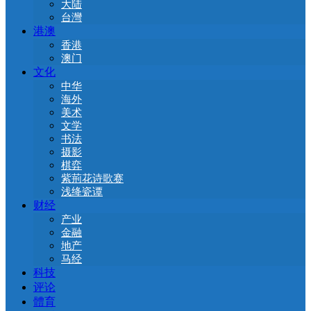
大陆
台灣
港澳
香港
澳门
文化
中华
海外
美术
文学
书法
摄影
棋弈
紫荊花诗歌赛
浅绛瓷谭
财经
产业
金融
地产
马经
科技
评论
體育