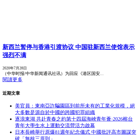
新西兰暂停与香港引渡协议 中国驻新西兰使馆表示
强烈不满
2020年7月28日
（中华时报/中华新闻通讯社讯）为回应《港区国安...
閱讀更多
近期文章
美官員：東南亞詐騙園區到前所未有的工業化規模，絕
大多數是源自於中國的跨國犯罪組織
逐浪東湖 共赴青春之約第十四屆海峽青年薈·2026榕台
青年大學生水上運動交流營活力啟幕
日本長崎舉行原爆81週年紀念儀式 中國批評高市圖謀突
破「無核三原則」