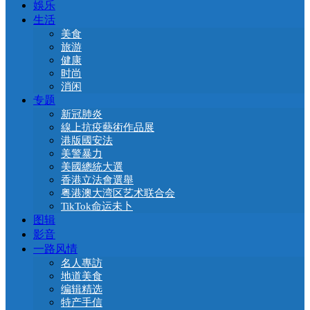
娛乐
生活
美食
旅游
健康
时尚
消闲
专题
新冠肺炎
線上抗疫藝術作品展
港版國安法
美警暴力
美國總統大選
香港立法會選舉
粤港澳大湾区艺术联合会
TikTok命运未卜
图辑
影音
一路风情
名人專訪
地道美食
编辑精选
特产手信