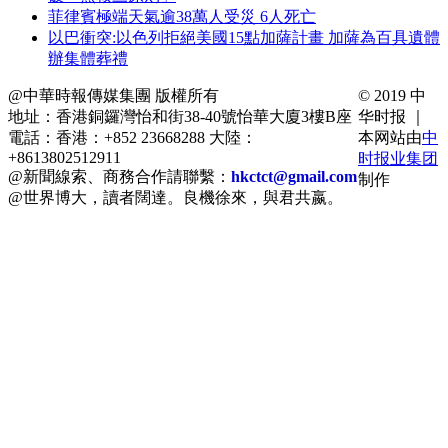
菲律賓極端天氣逾38萬人受災 6人死亡
以巴衝突:以色列拒絕美國15點加薩計畫 加薩為百具遺體
辦集體葬禮
@中華時報傳媒集團 版權所有
© 2019 中
地址：香港銅鑼灣怡和街38-40號怡華大廈3樓B座
华时报 ｜
電話：香港：+852 23668288 大陸：
本网站由
中
+8613802512911
时报业集团
@新聞線索、商務合作請聯繫：
hkctct@gmail.com
制作
@世界博大，讀者闊達。良機徐來，與君共嬴。