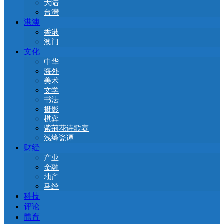
大陆
台灣
港澳
香港
澳门
文化
中华
海外
美术
文学
书法
摄影
棋弈
紫荊花诗歌赛
浅绛瓷谭
财经
产业
金融
地产
马经
科技
评论
體育