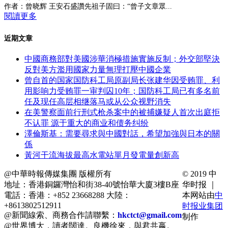
作者：曾晓辉 王安石盛讚先祖子固曰：“曾子文章眾...
閱讀更多
近期文章
中國商務部對美國涉華消極措施實施反制；外交部堅決
反對美方濫用國家力量無理打壓中國企業
曾自首的国家国防科工局原副局长张建华因受贿罪、利
用影响力受贿罪一审判囚10年；国防科工局已有多名前
任及现任高层相继落马或从公众视野消失
在美警察面前行刑式枪杀案中的被捕嫌疑人首次出庭拒
不认罪 源于重大的商业和债务纠纷
澤倫斯基：需要尋求與中國對話，希望加強與日本的關
係
黃河干流海拔最高水電站單月發電量創新高
@中華時報傳媒集團 版權所有
© 2019 中
地址：香港銅鑼灣怡和街38-40號怡華大廈3樓B座
华时报 ｜
電話：香港：+852 23668288 大陸：
本网站由
中
+8613802512911
时报业集团
@新聞線索、商務合作請聯繫：
hkctct@gmail.com
制作
@世界博大，讀者闊達。良機徐來，與君共嬴。