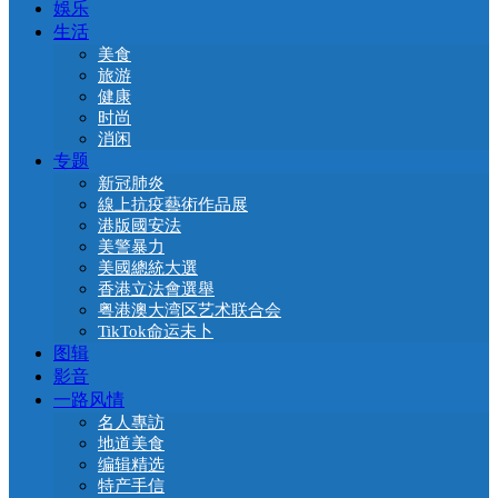
娛乐
生活
美食
旅游
健康
时尚
消闲
专题
新冠肺炎
線上抗疫藝術作品展
港版國安法
美警暴力
美國總統大選
香港立法會選舉
粤港澳大湾区艺术联合会
TikTok命运未卜
图辑
影音
一路风情
名人專訪
地道美食
编辑精选
特产手信