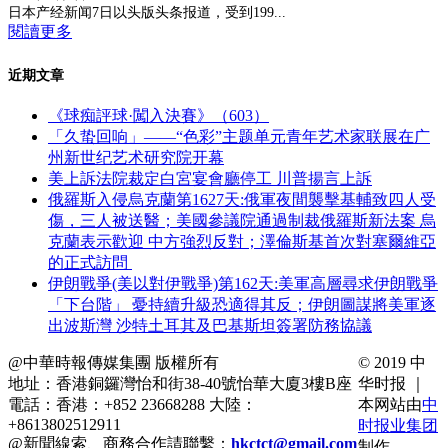
日本产经新闻7日以头版头条报道，受到199...
閱讀更多
近期文章
《球痴評球·闖入決賽》（603）
「久蛰回响」——“色彩”主题单元青年艺术家联展在广
州新世纪艺术研究院开幕
美上訴法院裁定白宮宴會廳停工 川普揚言上訴
俄羅斯入侵烏克蘭第1627天:俄軍夜間襲擊基輔致四人受
傷，三人被送醫；美國參議院通過制裁俄羅斯新法案 烏
克蘭表示歡迎 中方強烈反對；澤倫斯基首次對塞爾維亞
的正式訪問
伊朗戰爭(美以對伊戰爭)第162天:美軍高層尋求伊朗戰爭
「下台階」 憂持續升級恐適得其反；伊朗圖謀將美軍逐
出波斯灣 沙特土耳其及巴基斯坦簽署防務協議
@中華時報傳媒集團 版權所有
© 2019 中
地址：香港銅鑼灣怡和街38-40號怡華大廈3樓B座
华时报 ｜
電話：香港：+852 23668288 大陸：
本网站由
中
+8613802512911
时报业集团
@新聞線索、商務合作請聯繫：
hkctct@gmail.com
制作