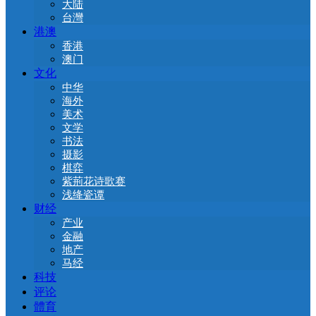
大陆
台灣
港澳
香港
澳门
文化
中华
海外
美术
文学
书法
摄影
棋弈
紫荊花诗歌赛
浅绛瓷谭
财经
产业
金融
地产
马经
科技
评论
體育