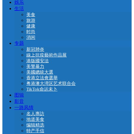
娛乐
生活
美食
旅游
健康
时尚
消闲
专题
新冠肺炎
線上抗疫藝術作品展
港版國安法
美警暴力
美國總統大選
香港立法會選舉
粤港澳大湾区艺术联合会
TikTok命运未卜
图辑
影音
一路风情
名人專訪
地道美食
编辑精选
特产手信