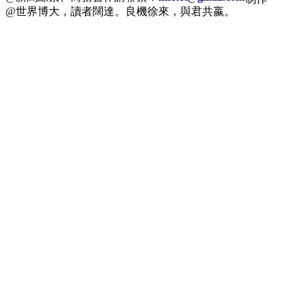
@世界博大，讀者闊達。良機徐來，與君共嬴。