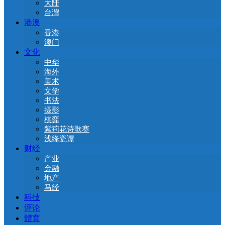
大陆
台灣
港澳
香港
澳门
文化
中华
海外
美术
文学
书法
摄影
棋弈
紫荊花诗歌赛
浅绛瓷谭
财经
产业
金融
地产
马经
科技
评论
體育