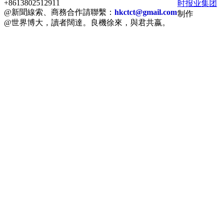
+8613802512911
时报业集团
@新聞線索、商務合作請聯繫：
hkctct@gmail.com
制作
@世界博大，讀者闊達。良機徐來，與君共嬴。