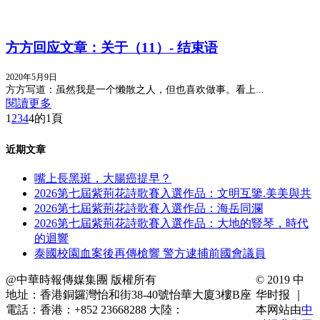
方方回应文章：关于（11）- 结束语
2020年5月9日
方方写道：虽然我是一个懒散之人，但也喜欢做事。看上...
閱讀更多
1
2
3
4
4的1頁
近期文章
嘴上長黑斑，大腸癌提早？
2026第七屆紫荊花詩歌賽入選作品：文明互鑒.美美與共
2026第七屆紫荊花詩歌賽入選作品：海岳同瀾
2026第七屆紫荊花詩歌賽入選作品：大地的豎琴，時代
的迴響
泰國校園血案後再傳槍響 警方逮捕前國會議員
@中華時報傳媒集團 版權所有
© 2019 中
地址：香港銅鑼灣怡和街38-40號怡華大廈3樓B座
华时报 ｜
電話：香港：+852 23668288 大陸：
本网站由
中