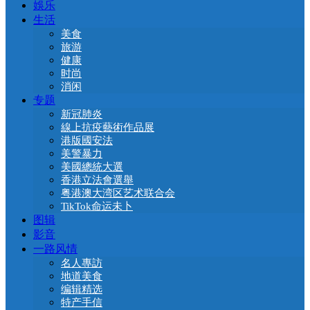
娛乐
生活
美食
旅游
健康
时尚
消闲
专题
新冠肺炎
線上抗疫藝術作品展
港版國安法
美警暴力
美國總統大選
香港立法會選舉
粤港澳大湾区艺术联合会
TikTok命运未卜
图辑
影音
一路风情
名人專訪
地道美食
编辑精选
特产手信