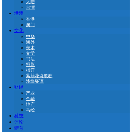
大陆
台灣
港澳
香港
澳门
文化
中华
海外
美术
文学
书法
摄影
棋弈
紫荊花诗歌赛
浅绛瓷谭
财经
产业
金融
地产
马经
科技
评论
體育