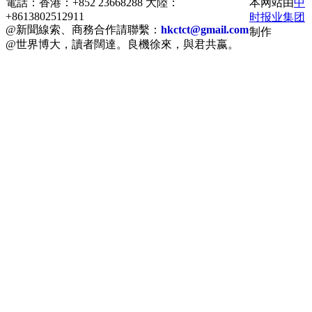
電話：香港：+852 23668288 大陸：
本网站由
中
+8613802512911
时报业集团
@新聞線索、商務合作請聯繫：
hkctct@gmail.com
制作
@世界博大，讀者闊達。良機徐來，與君共嬴。