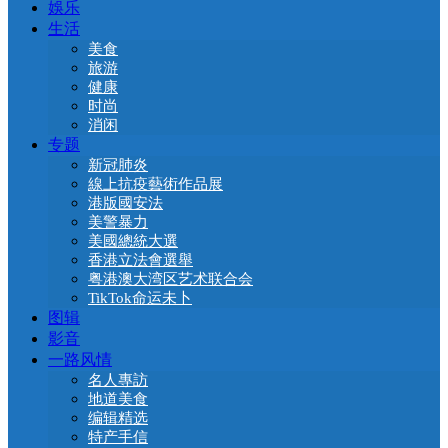
娛乐
生活
美食
旅游
健康
时尚
消闲
专题
新冠肺炎
線上抗疫藝術作品展
港版國安法
美警暴力
美國總統大選
香港立法會選舉
粤港澳大湾区艺术联合会
TikTok命运未卜
图辑
影音
一路风情
名人專訪
地道美食
编辑精选
特产手信