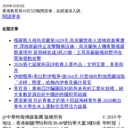
2020年10月6日
香港教育局10月5日晚間宣佈，在經過深入調...
閱讀更多
近期文章
俄羅斯入侵烏克蘭第1629天:烏克蘭世衛人道物資倉庫遭
炸 譚德塞籲停止攻擊醫療設施；烏克蘭無人機夜襲俄羅
斯邊境州 當局稱造成3死25傷；土耳其籲籲俄烏暫停在
黑海發動攻擊
2026第七屆紫荊花詩歌賽入選作品：文明互鑒，美美與
共
伊朗戰爭(美以對伊戰爭)第164天:川普傾向對德黑蘭採取
「冷靜」態度，哈梅內伊會見佩什基安
美官員：東南亞詐騙園區到前所未有的工業化規模，絕
大多數是源自於中國的跨國犯罪組織
逐浪東湖 共赴青春之約第十四屆海峽青年薈·2026榕台
青年大學生水上運動交流營活力啟幕
@中華時報傳媒集團 版權所有
© 2019 中
地址：香港銅鑼灣怡和街38-40號怡華大廈3樓B座
华时报 ｜