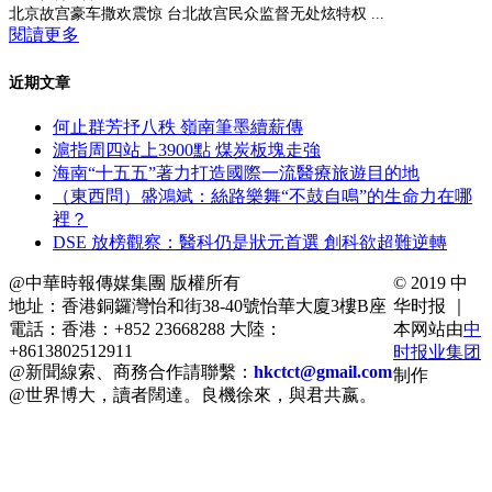
北京故宫豪车撒欢震惊 台北故宫民众监督无处炫特权 ...
閱讀更多
近期文章
何止群芳抒八秩 嶺南筆墨續薪傳
滬指周四站上3900點 煤炭板塊走強
海南“十五五”著力打造國際一流醫療旅遊目的地
（東西問）盛鴻斌：絲路樂舞“不鼓自鳴”的生命力在哪
裡？
DSE 放榜觀察：醫科仍是狀元首選 創科欲超難逆轉
@中華時報傳媒集團 版權所有
© 2019 中
地址：香港銅鑼灣怡和街38-40號怡華大廈3樓B座
华时报 ｜
電話：香港：+852 23668288 大陸：
本网站由
中
+8613802512911
时报业集团
@新聞線索、商務合作請聯繫：
hkctct@gmail.com
制作
@世界博大，讀者闊達。良機徐來，與君共嬴。