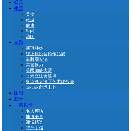
娛乐
生活
美食
旅游
健康
时尚
消闲
专题
新冠肺炎
線上抗疫藝術作品展
港版國安法
美警暴力
美國總統大選
香港立法會選舉
粤港澳大湾区艺术联合会
TikTok命运未卜
图辑
影音
一路风情
名人專訪
地道美食
编辑精选
特产手信