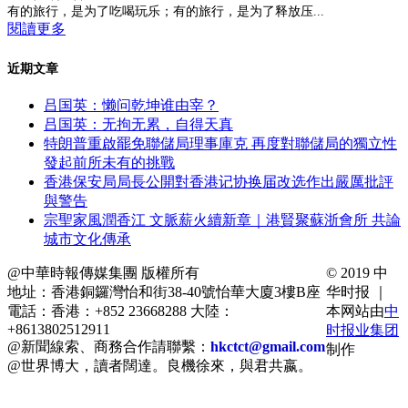
有的旅行，是为了吃喝玩乐；有的旅行，是为了释放压...
閱讀更多
近期文章
吕国英：懒问乾坤谁由宰？
吕国英：无拘无累，自得天真
特朗普重啟罷免聯儲局理事庫克 再度對聯儲局的獨立性
發起前所未有的挑戰
香港保安局局長公開對香港记协换届改选作出嚴厲批評
與警告
宗聖家風潤香江 文脈薪火續新章｜港賢聚蘇浙會所 共論
城市文化傳承
@中華時報傳媒集團 版權所有
© 2019 中
地址：香港銅鑼灣怡和街38-40號怡華大廈3樓B座
华时报 ｜
電話：香港：+852 23668288 大陸：
本网站由
中
+8613802512911
时报业集团
@新聞線索、商務合作請聯繫：
hkctct@gmail.com
制作
@世界博大，讀者闊達。良機徐來，與君共嬴。