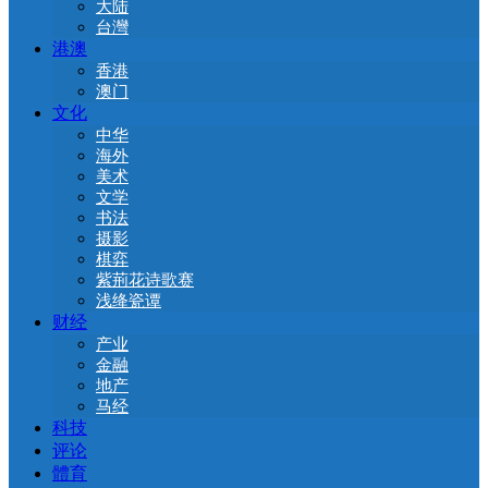
大陆
台灣
港澳
香港
澳门
文化
中华
海外
美术
文学
书法
摄影
棋弈
紫荊花诗歌赛
浅绛瓷谭
财经
产业
金融
地产
马经
科技
评论
體育