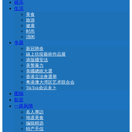
娛乐
生活
美食
旅游
健康
时尚
消闲
专题
新冠肺炎
線上抗疫藝術作品展
港版國安法
美警暴力
美國總統大選
香港立法會選舉
粤港澳大湾区艺术联合会
TikTok命运未卜
图辑
影音
一路风情
名人專訪
地道美食
编辑精选
特产手信