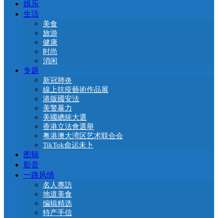
娛乐
生活
美食
旅游
健康
时尚
消闲
专题
新冠肺炎
線上抗疫藝術作品展
港版國安法
美警暴力
美國總統大選
香港立法會選舉
粤港澳大湾区艺术联合会
TikTok命运未卜
图辑
影音
一路风情
名人專訪
地道美食
编辑精选
特产手信