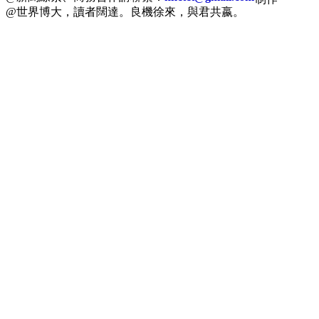
@世界博大，讀者闊達。良機徐來，與君共嬴。