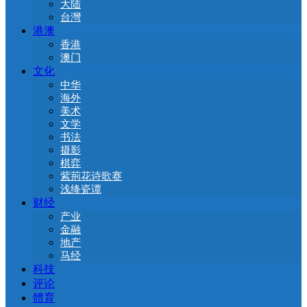
大陆
台灣
港澳
香港
澳门
文化
中华
海外
美术
文学
书法
摄影
棋弈
紫荊花诗歌赛
浅绛瓷谭
财经
产业
金融
地产
马经
科技
评论
體育