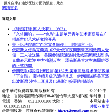
据来自摩加迪沙医院方面的消息，此次...
閱讀更多
近期文章
《球痴評球·闖入決賽》（603）
「久蛰回响」——“色彩”主题单元青年艺术家联展在广
州新世纪艺术研究院开幕
美上訴法院裁定白宮宴會廳停工 川普揚言上訴
俄羅斯入侵烏克蘭第1627天:俄軍夜間襲擊基輔致四人受
傷，三人被送醫；美國參議院通過制裁俄羅斯新法案 烏
克蘭表示歡迎 中方強烈反對；澤倫斯基首次對塞爾維亞
的正式訪問
伊朗戰爭(美以對伊戰爭)第162天:美軍高層尋求伊朗戰爭
「下台階」 憂持續升級恐適得其反；伊朗圖謀將美軍逐
出波斯灣 沙特土耳其及巴基斯坦簽署防務協議
@中華時報傳媒集團 版權所有
© 2019 中
地址：香港銅鑼灣怡和街38-40號怡華大廈3樓B座
华时报 ｜
電話：香港：+852 23668288 大陸：
本网站由
中
+8613802512911
时报业集团
@新聞線索、商務合作請聯繫：
hkctct@gmail.com
制作