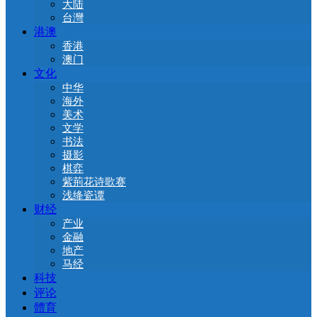
大陆
台灣
港澳
香港
澳门
文化
中华
海外
美术
文学
书法
摄影
棋弈
紫荊花诗歌赛
浅绛瓷谭
财经
产业
金融
地产
马经
科技
评论
體育