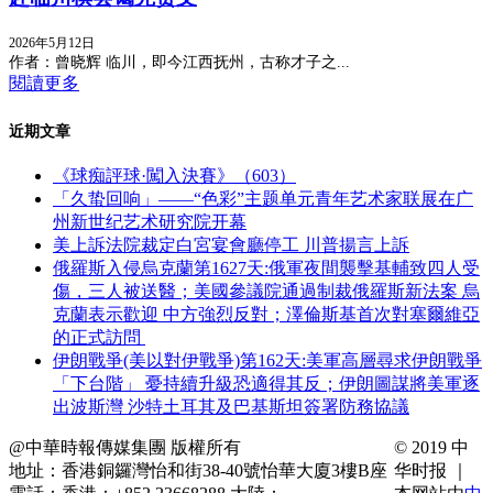
2026年5月12日
作者：曾晓辉 临川，即今江西抚州，古称才子之...
閱讀更多
近期文章
《球痴評球·闖入決賽》（603）
「久蛰回响」——“色彩”主题单元青年艺术家联展在广
州新世纪艺术研究院开幕
美上訴法院裁定白宮宴會廳停工 川普揚言上訴
俄羅斯入侵烏克蘭第1627天:俄軍夜間襲擊基輔致四人受
傷，三人被送醫；美國參議院通過制裁俄羅斯新法案 烏
克蘭表示歡迎 中方強烈反對；澤倫斯基首次對塞爾維亞
的正式訪問
伊朗戰爭(美以對伊戰爭)第162天:美軍高層尋求伊朗戰爭
「下台階」 憂持續升級恐適得其反；伊朗圖謀將美軍逐
出波斯灣 沙特土耳其及巴基斯坦簽署防務協議
@中華時報傳媒集團 版權所有
© 2019 中
地址：香港銅鑼灣怡和街38-40號怡華大廈3樓B座
华时报 ｜