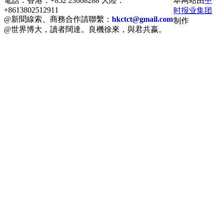
電話：香港：+852 23668288 大陸：
本网站由
中
+8613802512911
时报业集团
@新聞線索、商務合作請聯繫：
hkctct@gmail.com
制作
@世界博大，讀者闊達。良機徐來，與君共嬴。