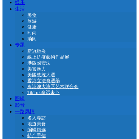
娛乐
生活
美食
旅游
健康
时尚
消闲
专题
新冠肺炎
線上抗疫藝術作品展
港版國安法
美警暴力
美國總統大選
香港立法會選舉
粤港澳大湾区艺术联合会
TikTok命运未卜
图辑
影音
一路风情
名人專訪
地道美食
编辑精选
特产手信