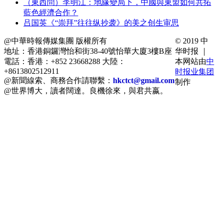
（東西問）李明江：地緣變局下，中國與東盟如何共拓
藍色經濟合作？
吕国英《“崇拜”往往纵抄袭》的美之创生审思
@中華時報傳媒集團 版權所有
© 2019 中
地址：香港銅鑼灣怡和街38-40號怡華大廈3樓B座
华时报 ｜
電話：香港：+852 23668288 大陸：
本网站由
中
+8613802512911
时报业集团
@新聞線索、商務合作請聯繫：
hkctct@gmail.com
制作
@世界博大，讀者闊達。良機徐來，與君共嬴。