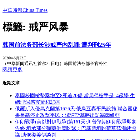
中華時報China Times
標籤: 戒严风暴
韩国前法务部长涉戒严内乱罪 遭判刑25年
2026年6月22日
（中华新闻通讯社首尔22日电）韩国前法务部长官朴性...
閱讀更多
近期文章
泰國校園槍擊案增至8死逾20傷 當局稱槍手是14歲學 生
總理深感震驚和悲痛
俄羅斯入侵烏克蘭第1626天:俄烏互轟平民設施 聯合國秘
書長籲停止攻擊平民；澤連斯基將出訪塞爾維亞
伊朗戰爭(美以對伊戰爭)第161天:川普預期伊朗戰爭即將
告終 坦承部分彈藥供應吃緊；巴基斯坦盼荷莫茲海峽協
議 助恢復美伊談判