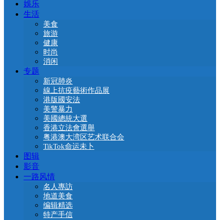
娛乐
生活
美食
旅游
健康
时尚
消闲
专题
新冠肺炎
線上抗疫藝術作品展
港版國安法
美警暴力
美國總統大選
香港立法會選舉
粤港澳大湾区艺术联合会
TikTok命运未卜
图辑
影音
一路风情
名人專訪
地道美食
编辑精选
特产手信