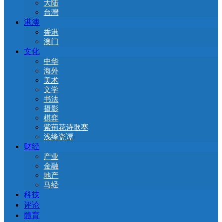
大陆
台灣
港澳
香港
澳门
文化
中华
海外
美术
文学
书法
摄影
棋弈
紫荊花诗歌赛
浅绛瓷谭
财经
产业
金融
地产
马经
科技
评论
體育