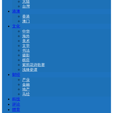
大陆
台灣
港澳
香港
澳门
文化
中华
海外
美术
文学
书法
摄影
棋弈
紫荊花诗歌赛
浅绛瓷谭
财经
产业
金融
地产
马经
科技
评论
體育