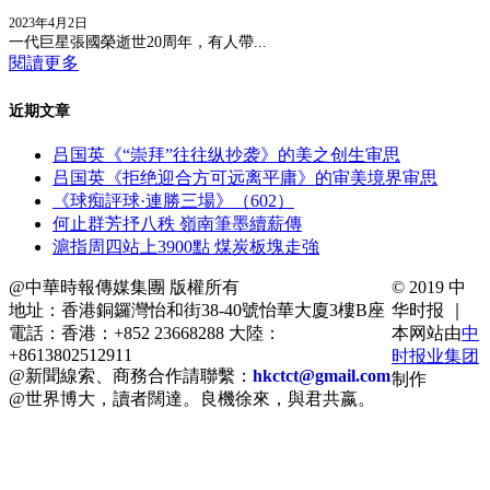
2023年4月2日
一代巨星張國榮逝世20周年，有人帶...
閱讀更多
近期文章
吕国英《“崇拜”往往纵抄袭》的美之创生审思
吕国英《拒绝迎合方可远离平庸》的审美境界审思
《球痴評球·連勝三場》（602）
何止群芳抒八秩 嶺南筆墨續薪傳
滬指周四站上3900點 煤炭板塊走強
@中華時報傳媒集團 版權所有
© 2019 中
地址：香港銅鑼灣怡和街38-40號怡華大廈3樓B座
华时报 ｜
電話：香港：+852 23668288 大陸：
本网站由
中
+8613802512911
时报业集团
@新聞線索、商務合作請聯繫：
hkctct@gmail.com
制作
@世界博大，讀者闊達。良機徐來，與君共嬴。