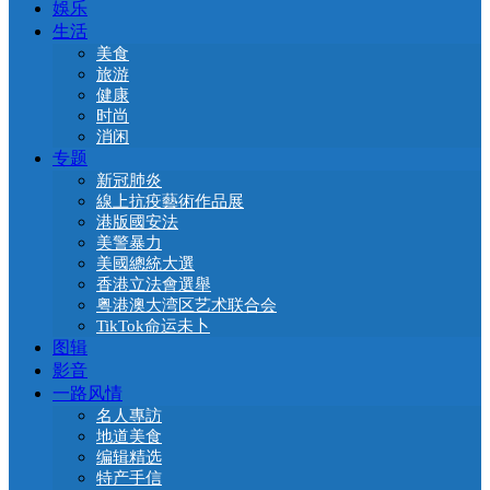
娛乐
生活
美食
旅游
健康
时尚
消闲
专题
新冠肺炎
線上抗疫藝術作品展
港版國安法
美警暴力
美國總統大選
香港立法會選舉
粤港澳大湾区艺术联合会
TikTok命运未卜
图辑
影音
一路风情
名人專訪
地道美食
编辑精选
特产手信