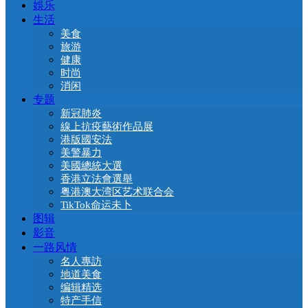
娛乐
生活
美食
旅游
健康
时尚
消闲
专题
新冠肺炎
線上抗疫藝術作品展
港版國安法
美警暴力
美國總統大選
香港立法會選舉
粤港澳大湾区艺术联合会
TikTok命运未卜
图辑
影音
一路风情
名人專訪
地道美食
编辑精选
特产手信