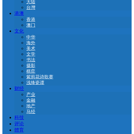
大陆
台灣
港澳
香港
澳门
文化
中华
海外
美术
文学
书法
摄影
棋弈
紫荊花诗歌赛
浅绛瓷谭
财经
产业
金融
地产
马经
科技
评论
體育