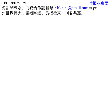
+8613802512911
时报业集团
@新聞線索、商務合作請聯繫：
hkctct@gmail.com
制作
@世界博大，讀者闊達。良機徐來，與君共嬴。