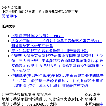
2024年10月23日
中新社廈門10月23日電 題：嘉庚建築何以驚艶百年...
閱讀更多
近期文章
《球痴評球·闖入決賽》（603）
「久蛰回响」——“色彩”主题单元青年艺术家联展在广
州新世纪艺术研究院开幕
美上訴法院裁定白宮宴會廳停工 川普揚言上訴
俄羅斯入侵烏克蘭第1627天:俄軍夜間襲擊基輔致四人受
傷，三人被送醫；美國參議院通過制裁俄羅斯新法案 烏
克蘭表示歡迎 中方強烈反對；澤倫斯基首次對塞爾維亞
的正式訪問
伊朗戰爭(美以對伊戰爭)第162天:美軍高層尋求伊朗戰爭
「下台階」 憂持續升級恐適得其反；伊朗圖謀將美軍逐
出波斯灣 沙特土耳其及巴基斯坦簽署防務協議
@中華時報傳媒集團 版權所有
© 2019 中
地址：香港銅鑼灣怡和街38-40號怡華大廈3樓B座
华时报 ｜
電話：香港：+852 23668288 大陸：
本网站由
中