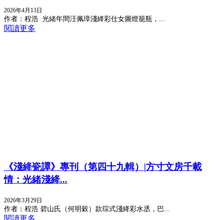
2026年4月13日
作者：程浩 光緒年間汪佩璋淺絳彩仕女圖燈籠瓶，...
閱讀更多
《淺絳瓷譚》專刊（第四十九輯）|方寸文房千載
情：光緒淺絳...
2026年3月29日
作者：程浩 碧山氏（何明穀）款琮式淺絳彩水丞，巴...
閱讀更多