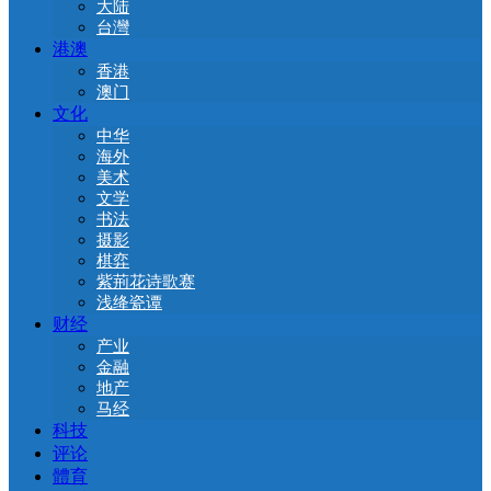
大陆
台灣
港澳
香港
澳门
文化
中华
海外
美术
文学
书法
摄影
棋弈
紫荊花诗歌赛
浅绛瓷谭
财经
产业
金融
地产
马经
科技
评论
體育