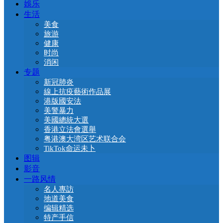
娛乐
生活
美食
旅游
健康
时尚
消闲
专题
新冠肺炎
線上抗疫藝術作品展
港版國安法
美警暴力
美國總統大選
香港立法會選舉
粤港澳大湾区艺术联合会
TikTok命运未卜
图辑
影音
一路风情
名人專訪
地道美食
编辑精选
特产手信