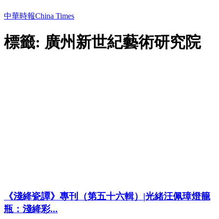
中華時報China Times
標籤: 廣州新世紀藝術研究院
《淺絳瓷譚》專刊（第五十六輯）|光緒汪佩璋燈籠
瓶：淺絳彩...