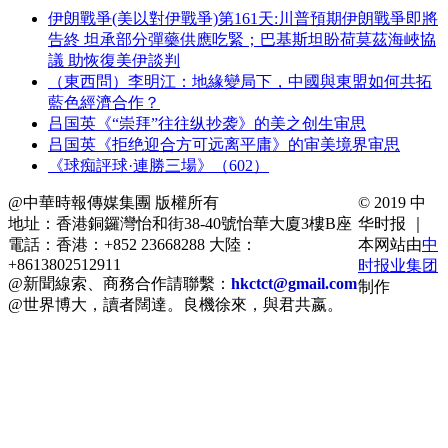
伊朗戰爭(美以對伊戰爭)第161天:川普預期伊朗戰爭即將
告終 坦承部分彈藥供應吃緊；巴基斯坦盼荷莫茲海峽協
議 助恢復美伊談判
（東西問）李明江：地緣變局下，中國與東盟如何共拓
藍色經濟合作？
吕国英《“崇拜”往往纵抄袭》的美之创生审思
吕国英《拒绝迎合方可远离平庸》的审美境界审思
《球痴評球·連勝三場》（602）
@中華時報傳媒集團 版權所有
© 2019 中
地址：香港銅鑼灣怡和街38-40號怡華大廈3樓B座
华时报 ｜
電話：香港：+852 23668288 大陸：
本网站由
中
+8613802512911
时报业集团
@新聞線索、商務合作請聯繫：
hkctct@gmail.com
制作
@世界博大，讀者闊達。良機徐來，與君共嬴。