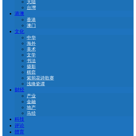
大陆
台灣
港澳
香港
澳门
文化
中华
海外
美术
文学
书法
摄影
棋弈
紫荊花诗歌赛
浅绛瓷谭
财经
产业
金融
地产
马经
科技
评论
體育