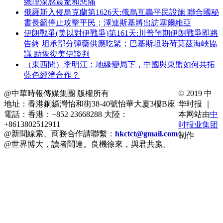
總理深感震驚和悲痛
俄羅斯入侵烏克蘭第1626天:俄烏互轟平民設施 聯合國秘
書長籲停止攻擊平民；澤連斯基將出訪塞爾維亞
伊朗戰爭(美以對伊戰爭)第161天:川普預期伊朗戰爭即將
告終 坦承部分彈藥供應吃緊；巴基斯坦盼荷莫茲海峽協
議 助恢復美伊談判
（東西問）李明江：地緣變局下，中國與東盟如何共拓
藍色經濟合作？
@中華時報傳媒集團 版權所有
© 2019 中
地址：香港銅鑼灣怡和街38-40號怡華大廈3樓B座
华时报 ｜
電話：香港：+852 23668288 大陸：
本网站由
中
+8613802512911
时报业集团
@新聞線索、商務合作請聯繫：
hkctct@gmail.com
制作
@世界博大，讀者闊達。良機徐來，與君共嬴。