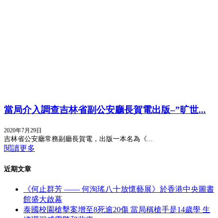
當局介入調查吉林省副公安廳長賀電出版–”旷世...
2020年7月29日
吉林省公安廳常務副廳長賀電，出版一本名為《...
閱讀更多
近期文章
《何止群芳 —— 何洵瑤八十放懷藝展》於香港中央圖書
館盛大啟幕
泰國校園槍擊案增至8死逾20傷 當局稱槍手是14歲學 生