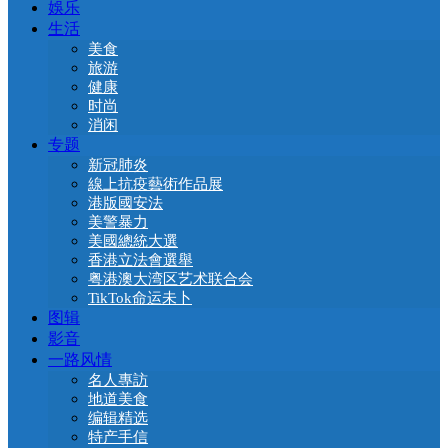
娛乐
生活
美食
旅游
健康
时尚
消闲
专题
新冠肺炎
線上抗疫藝術作品展
港版國安法
美警暴力
美國總統大選
香港立法會選舉
粤港澳大湾区艺术联合会
TikTok命运未卜
图辑
影音
一路风情
名人專訪
地道美食
编辑精选
特产手信