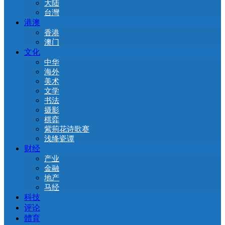
大陆
台灣
港澳
香港
澳门
文化
中华
海外
美术
文学
书法
摄影
棋弈
紫荊花诗歌赛
浅绛瓷谭
财经
产业
金融
地产
马经
科技
评论
體育