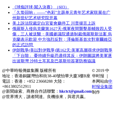
《球痴評球·闖入決賽》（603）
「久蛰回响」——“色彩”主题单元青年艺术家联展在广
州新世纪艺术研究院开幕
美上訴法院裁定白宮宴會廳停工 川普揚言上訴
俄羅斯入侵烏克蘭第1627天:俄軍夜間襲擊基輔致四人受
傷，三人被送醫；美國參議院通過制裁俄羅斯新法案 烏
克蘭表示歡迎 中方強烈反對；澤倫斯基首次對塞爾維亞
的正式訪問
伊朗戰爭(美以對伊戰爭)第162天:美軍高層尋求伊朗戰爭
「下台階」 憂持續升級恐適得其反；伊朗圖謀將美軍逐
出波斯灣 沙特土耳其及巴基斯坦簽署防務協議
@中華時報傳媒集團 版權所有
© 2019 中
地址：香港銅鑼灣怡和街38-40號怡華大廈3樓B座
华时报 ｜
電話：香港：+852 23668288 大陸：
本网站由
中
+8613802512911
时报业集团
@新聞線索、商務合作請聯繫：
hkctct@gmail.com
制作
@世界博大，讀者闊達。良機徐來，與君共嬴。