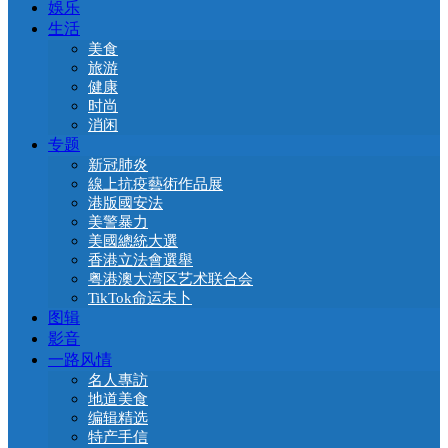
娛乐
生活
美食
旅游
健康
时尚
消闲
专题
新冠肺炎
線上抗疫藝術作品展
港版國安法
美警暴力
美國總統大選
香港立法會選舉
粤港澳大湾区艺术联合会
TikTok命运未卜
图辑
影音
一路风情
名人專訪
地道美食
编辑精选
特产手信