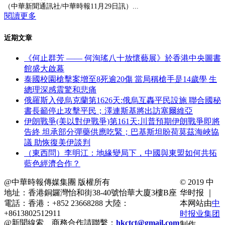
（中華新聞通訊社/中華時報11月29日訊）...
閱讀更多
近期文章
《何止群芳 —— 何洵瑤八十放懷藝展》於香港中央圖書
館盛大啟幕
泰國校園槍擊案增至8死逾20傷 當局稱槍手是14歲學 生
總理深感震驚和悲痛
俄羅斯入侵烏克蘭第1626天:俄烏互轟平民設施 聯合國秘
書長籲停止攻擊平民；澤連斯基將出訪塞爾維亞
伊朗戰爭(美以對伊戰爭)第161天:川普預期伊朗戰爭即將
告終 坦承部分彈藥供應吃緊；巴基斯坦盼荷莫茲海峽協
議 助恢復美伊談判
（東西問）李明江：地緣變局下，中國與東盟如何共拓
藍色經濟合作？
@中華時報傳媒集團 版權所有
© 2019 中
地址：香港銅鑼灣怡和街38-40號怡華大廈3樓B座
华时报 ｜
電話：香港：+852 23668288 大陸：
本网站由
中
+8613802512911
时报业集团
@新聞線索、商務合作請聯繫：
hkctct@gmail.com
制作