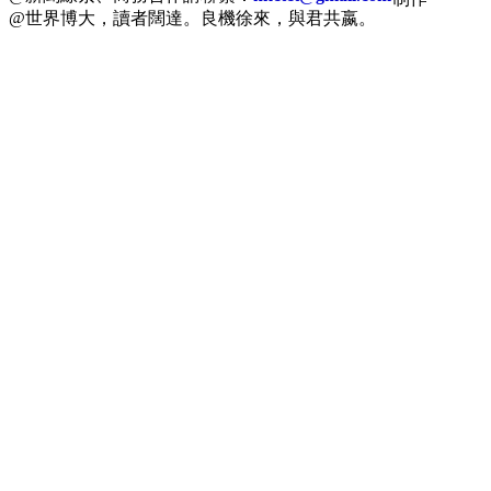
@世界博大，讀者闊達。良機徐來，與君共嬴。