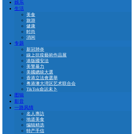
娛乐
生活
美食
旅游
健康
时尚
消闲
专题
新冠肺炎
線上抗疫藝術作品展
港版國安法
美警暴力
美國總統大選
香港立法會選舉
粤港澳大湾区艺术联合会
TikTok命运未卜
图辑
影音
一路风情
名人專訪
地道美食
编辑精选
特产手信