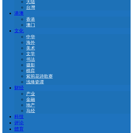
大陆
台灣
港澳
香港
澳门
文化
中华
海外
美术
文学
书法
摄影
棋弈
紫荊花诗歌赛
浅绛瓷谭
财经
产业
金融
地产
马经
科技
评论
體育