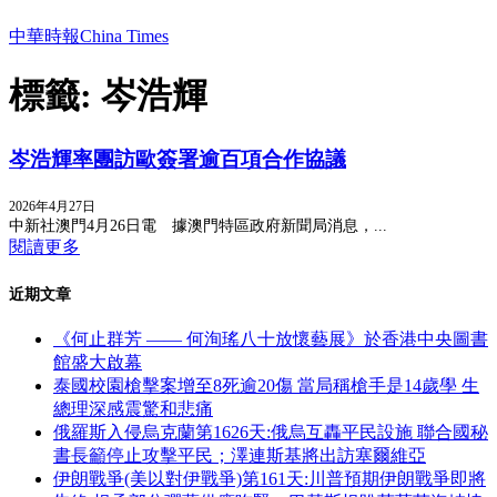
中華時報China Times
標籤: 岑浩輝
岑浩輝率團訪歐簽署逾百項合作協議
2026年4月27日
中新社澳門4月26日電 據澳門特區政府新聞局消息，...
閱讀更多
近期文章
《何止群芳 —— 何洵瑤八十放懷藝展》於香港中央圖書
館盛大啟幕
泰國校園槍擊案增至8死逾20傷 當局稱槍手是14歲學 生
總理深感震驚和悲痛
俄羅斯入侵烏克蘭第1626天:俄烏互轟平民設施 聯合國秘
書長籲停止攻擊平民；澤連斯基將出訪塞爾維亞
伊朗戰爭(美以對伊戰爭)第161天:川普預期伊朗戰爭即將