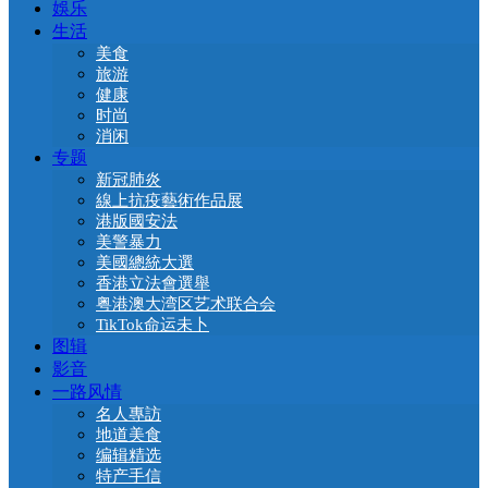
娛乐
生活
美食
旅游
健康
时尚
消闲
专题
新冠肺炎
線上抗疫藝術作品展
港版國安法
美警暴力
美國總統大選
香港立法會選舉
粤港澳大湾区艺术联合会
TikTok命运未卜
图辑
影音
一路风情
名人專訪
地道美食
编辑精选
特产手信