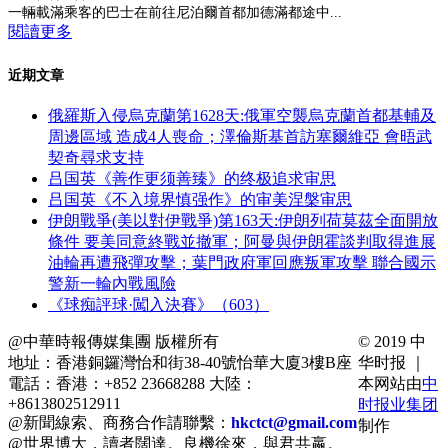
一輛載滿乘客的巴士在前往尼泊爾首都加德滿都途中...
閱讀更多
近期文章
俄羅斯入侵烏克蘭第1628天:俄軍空襲烏克蘭首都基輔及
周邊區域 造成4人喪命；澤倫斯基首訪塞爾維亞 會晤武
契奇尋求支持
吕国英《善作更须善臻》的终极追求审思
吕国英《不入境界慎强作》的审美涅槃审思
伊朗戰爭(美以對伊戰爭)第163天:伊朗列荷莫茲全面開放
條件 要美同意終戰並撤軍；阿曼與伊朗霍談判取得進展
油輪再遭飛彈攻擊；葉門政府軍回應叛軍攻擊 聯合國示
警新一輪內戰風險
《球痴評球·闖入決賽》（603）
@中華時報傳媒集團 版權所有
© 2019 中
地址：香港銅鑼灣怡和街38-40號怡華大廈3樓B座
华时报 ｜
電話：香港：+852 23668288 大陸：
本网站由
中
+8613802512911
时报业集团
@新聞線索、商務合作請聯繫：
hkctct@gmail.com
制作
@世界博大，讀者闊達。良機徐來，與君共嬴。