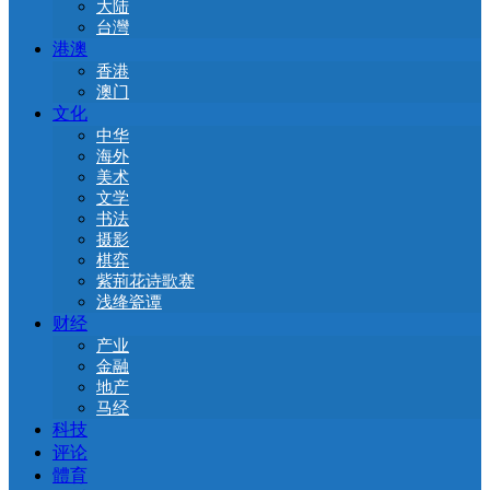
大陆
台灣
港澳
香港
澳门
文化
中华
海外
美术
文学
书法
摄影
棋弈
紫荊花诗歌赛
浅绛瓷谭
财经
产业
金融
地产
马经
科技
评论
體育