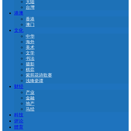
大陆
台灣
港澳
香港
澳门
文化
中华
海外
美术
文学
书法
摄影
棋弈
紫荊花诗歌赛
浅绛瓷谭
财经
产业
金融
地产
马经
科技
评论
體育