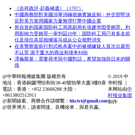
《吉祥政評·起義補遺》（1707）
中國商務部對美國涉華消極措施實施反制；外交部堅決
反對美方濫用國家力量無理打壓中國企業
曾自首的国家国防科工局原副局长张建华因受贿罪、利
用影响力受贿罪一审判囚10年；国防科工局已有多名前
任及现任高层相继落马或从公众视野消失
在美警察面前行刑式枪杀案中的被捕嫌疑人首次出庭拒
不认罪 源于重大的商业和债务纠纷
澤倫斯基：需要尋求與中國對話，希望加強與日本的關
係
@中華時報傳媒集團 版權所有
© 2019 中
地址：香港銅鑼灣怡和街38-40號怡華大廈3樓B座
华时报 ｜
電話：香港：+852 23668288 大陸：
本网站由
中
+8613802512911
时报业集团
@新聞線索、商務合作請聯繫：
hkctct@gmail.com
制作
@世界博大，讀者闊達。良機徐來，與君共嬴。