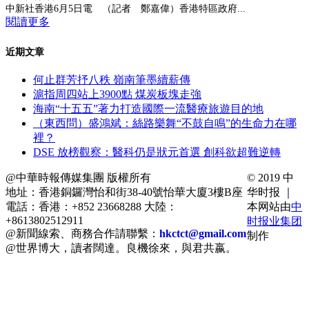
中新社香港6月5日電 （記者 鄭嘉偉）香港特區政府...
閱讀更多
近期文章
何止群芳抒八秩 嶺南筆墨續薪傳
滬指周四站上3900點 煤炭板塊走強
海南“十五五”著力打造國際一流醫療旅遊目的地
（東西問）盛鴻斌：絲路樂舞“不鼓自鳴”的生命力在哪
裡？
DSE 放榜觀察：醫科仍是狀元首選 創科欲超難逆轉
@中華時報傳媒集團 版權所有
© 2019 中
地址：香港銅鑼灣怡和街38-40號怡華大廈3樓B座
华时报 ｜
電話：香港：+852 23668288 大陸：
本网站由
中
+8613802512911
时报业集团
@新聞線索、商務合作請聯繫：
hkctct@gmail.com
制作
@世界博大，讀者闊達。良機徐來，與君共嬴。