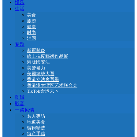
娛乐
生活
美食
旅游
健康
时尚
消闲
专题
新冠肺炎
線上抗疫藝術作品展
港版國安法
美警暴力
美國總統大選
香港立法會選舉
粤港澳大湾区艺术联合会
TikTok命运未卜
图辑
影音
一路风情
名人專訪
地道美食
编辑精选
特产手信