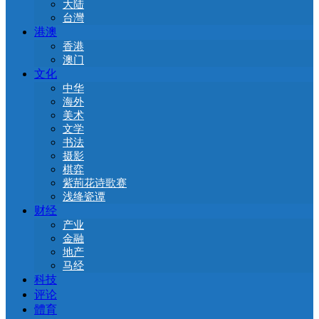
大陆
台灣
港澳
香港
澳门
文化
中华
海外
美术
文学
书法
摄影
棋弈
紫荊花诗歌赛
浅绛瓷谭
财经
产业
金融
地产
马经
科技
评论
體育