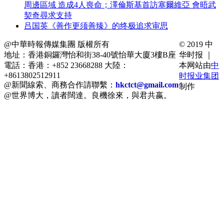
周邊區域 造成4人喪命；澤倫斯基首訪塞爾維亞 會晤武
契奇尋求支持
吕国英《善作更须善臻》的终极追求审思
@中華時報傳媒集團 版權所有
© 2019 中
地址：香港銅鑼灣怡和街38-40號怡華大廈3樓B座
华时报 ｜
電話：香港：+852 23668288 大陸：
本网站由
中
+8613802512911
时报业集团
@新聞線索、商務合作請聯繫：
hkctct@gmail.com
制作
@世界博大，讀者闊達。良機徐來，與君共嬴。