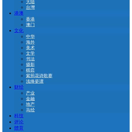
大陆
台灣
港澳
香港
澳门
文化
中华
海外
美术
文学
书法
摄影
棋弈
紫荊花诗歌赛
浅绛瓷谭
财经
产业
金融
地产
马经
科技
评论
體育