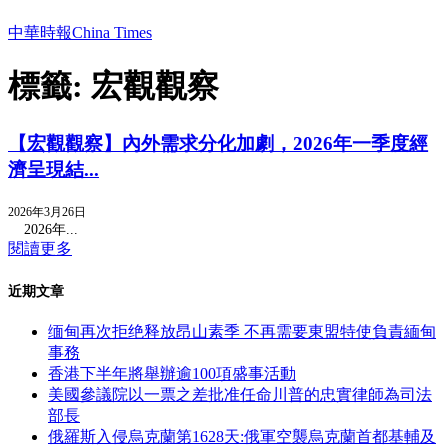
中華時報China Times
標籤: 宏觀觀察
【宏觀觀察】內外需求分化加劇，2026年一季度經
濟呈現結...
2026年3月26日
2026年...
閱讀更多
近期文章
缅甸再次拒绝释放昂山素季 不再需要東盟特使負責緬甸
事務
香港下半年將舉辦逾100項盛事活動
美國參議院以一票之差批准任命川普的忠實律師為司法
部長
俄羅斯入侵烏克蘭第1628天:俄軍空襲烏克蘭首都基輔及