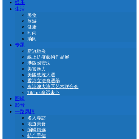
娛乐
生活
美食
旅游
健康
时尚
消闲
专题
新冠肺炎
線上抗疫藝術作品展
港版國安法
美警暴力
美國總統大選
香港立法會選舉
粤港澳大湾区艺术联合会
TikTok命运未卜
图辑
影音
一路风情
名人專訪
地道美食
编辑精选
特产手信