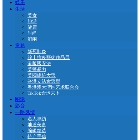
娛乐
生活
美食
旅游
健康
时尚
消闲
专题
新冠肺炎
線上抗疫藝術作品展
港版國安法
美警暴力
美國總統大選
香港立法會選舉
粤港澳大湾区艺术联合会
TikTok命运未卜
图辑
影音
一路风情
名人專訪
地道美食
编辑精选
特产手信