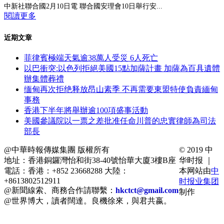
中新社聯合國2月10日電 聯合國安理會10日舉行安...
閱讀更多
近期文章
菲律賓極端天氣逾38萬人受災 6人死亡
以巴衝突:以色列拒絕美國15點加薩計畫 加薩為百具遺體
辦集體葬禮
缅甸再次拒绝释放昂山素季 不再需要東盟特使負責緬甸
事務
香港下半年將舉辦逾100項盛事活動
美國參議院以一票之差批准任命川普的忠實律師為司法
部長
@中華時報傳媒集團 版權所有
© 2019 中
地址：香港銅鑼灣怡和街38-40號怡華大廈3樓B座
华时报 ｜
電話：香港：+852 23668288 大陸：
本网站由
中
+8613802512911
时报业集团
@新聞線索、商務合作請聯繫：
hkctct@gmail.com
制作
@世界博大，讀者闊達。良機徐來，與君共嬴。