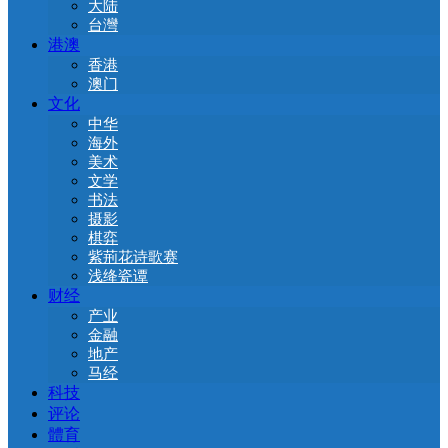
大陆
台灣
港澳
香港
澳门
文化
中华
海外
美术
文学
书法
摄影
棋弈
紫荊花诗歌赛
浅绛瓷谭
财经
产业
金融
地产
马经
科技
评论
體育