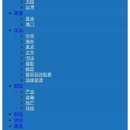
大陆
台灣
港澳
香港
澳门
文化
中华
海外
美术
文学
书法
摄影
棋弈
紫荊花诗歌赛
浅绛瓷谭
财经
产业
金融
地产
马经
科技
评论
體育