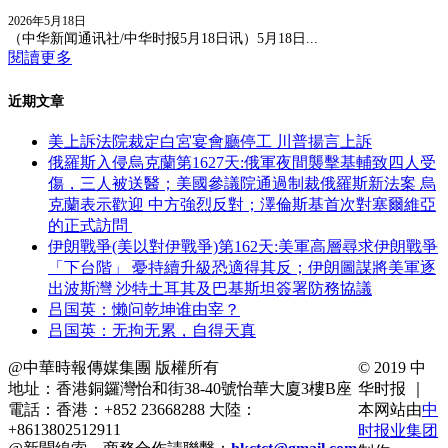
2026年5月18日
（中华新闻通讯社/中华时报5月18日讯）5月18日...
閱讀更多
近期文章
美上訴法院裁定白宮宴會廳停工 川普揚言上訴
俄羅斯入侵烏克蘭第1627天:俄軍夜間襲擊基輔致四人受
傷，三人被送醫；美國參議院通過制裁俄羅斯新法案 烏
克蘭表示歡迎 中方強烈反對；澤倫斯基首次對塞爾維亞
的正式訪問
伊朗戰爭(美以對伊戰爭)第162天:美軍高層尋求伊朗戰爭
「下台階」 憂持續升級恐適得其反；伊朗圖謀將美軍逐
出波斯灣 沙特土耳其及巴基斯坦簽署防務協議
吕国英：懒问乾坤谁由宰？
吕国英：无拘无累，自得天真
@中華時報傳媒集團 版權所有
© 2019 中
地址：香港銅鑼灣怡和街38-40號怡華大廈3樓B座
华时报 ｜
電話：香港：+852 23668288 大陸：
本网站由
中
+8613802512911
时报业集团