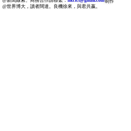
@新聞線索、商務合作請聯繫：
hkctct@gmail.com
制作
@世界博大，讀者闊達。良機徐來，與君共嬴。