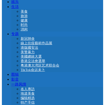
娛乐
生活
美食
旅游
健康
时尚
消闲
专题
新冠肺炎
線上抗疫藝術作品展
港版國安法
美警暴力
美國總統大選
香港立法會選舉
粤港澳大湾区艺术联合会
TikTok命运未卜
图辑
影音
一路风情
名人專訪
地道美食
编辑精选
特产手信