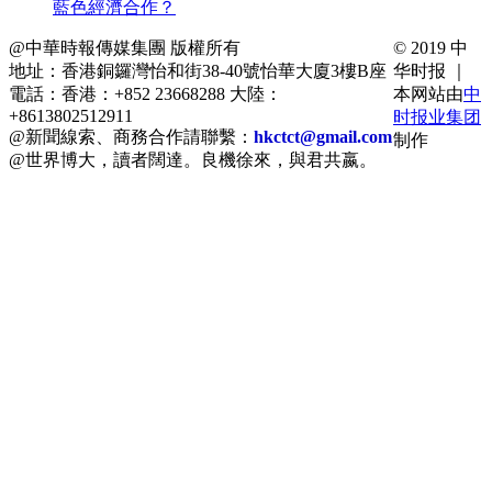
藍色經濟合作？
@中華時報傳媒集團 版權所有
© 2019 中
地址：香港銅鑼灣怡和街38-40號怡華大廈3樓B座
华时报 ｜
電話：香港：+852 23668288 大陸：
本网站由
中
+8613802512911
时报业集团
@新聞線索、商務合作請聯繫：
hkctct@gmail.com
制作
@世界博大，讀者闊達。良機徐來，與君共嬴。