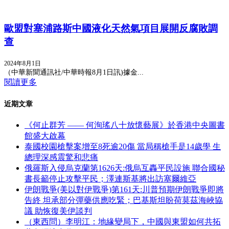
歐盟對塞浦路斯中國液化天然氣項目展開反腐敗調
查
2024年8月1日
（中華新聞通訊社/中華時報8月1日訊)據金...
閱讀更多
近期文章
《何止群芳 —— 何洵瑤八十放懷藝展》於香港中央圖書
館盛大啟幕
泰國校園槍擊案增至8死逾20傷 當局稱槍手是14歲學 生
總理深感震驚和悲痛
俄羅斯入侵烏克蘭第1626天:俄烏互轟平民設施 聯合國秘
書長籲停止攻擊平民；澤連斯基將出訪塞爾維亞
伊朗戰爭(美以對伊戰爭)第161天:川普預期伊朗戰爭即將
告終 坦承部分彈藥供應吃緊；巴基斯坦盼荷莫茲海峽協
議 助恢復美伊談判
（東西問）李明江：地緣變局下，中國與東盟如何共拓