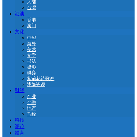
大陆
台灣
港澳
香港
澳门
文化
中华
海外
美术
文学
书法
摄影
棋弈
紫荊花诗歌赛
浅绛瓷谭
财经
产业
金融
地产
马经
科技
评论
體育