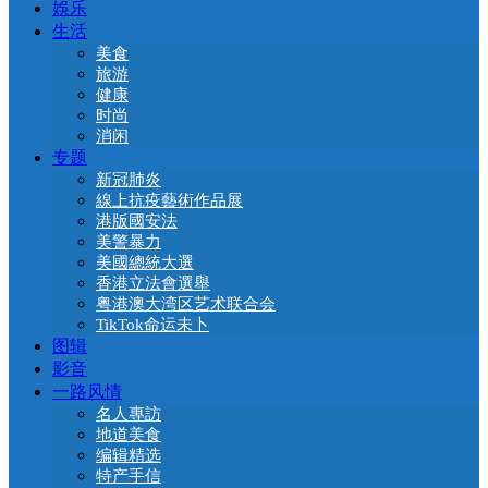
娛乐
生活
美食
旅游
健康
时尚
消闲
专题
新冠肺炎
線上抗疫藝術作品展
港版國安法
美警暴力
美國總統大選
香港立法會選舉
粤港澳大湾区艺术联合会
TikTok命运未卜
图辑
影音
一路风情
名人專訪
地道美食
编辑精选
特产手信