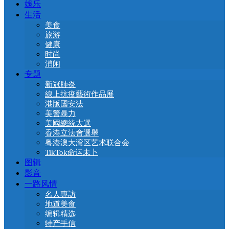
娛乐
生活
美食
旅游
健康
时尚
消闲
专题
新冠肺炎
線上抗疫藝術作品展
港版國安法
美警暴力
美國總統大選
香港立法會選舉
粤港澳大湾区艺术联合会
TikTok命运未卜
图辑
影音
一路风情
名人專訪
地道美食
编辑精选
特产手信