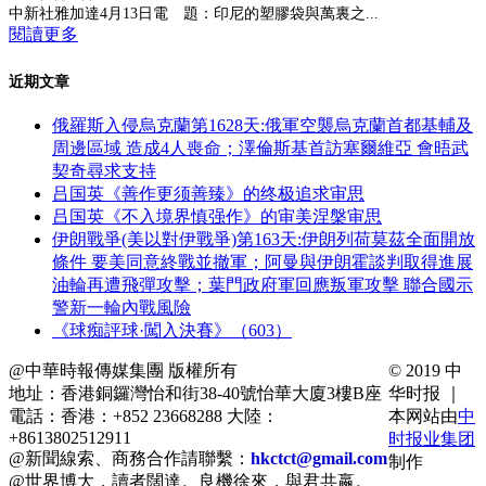
中新社雅加達4月13日電 題：印尼的塑膠袋與萬裏之...
閱讀更多
近期文章
俄羅斯入侵烏克蘭第1628天:俄軍空襲烏克蘭首都基輔及
周邊區域 造成4人喪命；澤倫斯基首訪塞爾維亞 會晤武
契奇尋求支持
吕国英《善作更须善臻》的终极追求审思
吕国英《不入境界慎强作》的审美涅槃审思
伊朗戰爭(美以對伊戰爭)第163天:伊朗列荷莫茲全面開放
條件 要美同意終戰並撤軍；阿曼與伊朗霍談判取得進展
油輪再遭飛彈攻擊；葉門政府軍回應叛軍攻擊 聯合國示
警新一輪內戰風險
《球痴評球·闖入決賽》（603）
@中華時報傳媒集團 版權所有
© 2019 中
地址：香港銅鑼灣怡和街38-40號怡華大廈3樓B座
华时报 ｜
電話：香港：+852 23668288 大陸：
本网站由
中
+8613802512911
时报业集团
@新聞線索、商務合作請聯繫：
hkctct@gmail.com
制作
@世界博大，讀者闊達。良機徐來，與君共嬴。