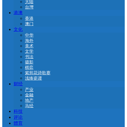
大陆
台灣
港澳
香港
澳门
文化
中华
海外
美术
文学
书法
摄影
棋弈
紫荊花诗歌赛
浅绛瓷谭
财经
产业
金融
地产
马经
科技
评论
體育