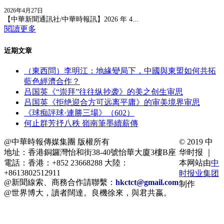
2026年4月27日
【中華新聞通訊社/中華時報訊】2026 年 4...
閱讀更多
近期文章
（東西問）李明江：地緣變局下，中國與東盟如何共拓
藍色經濟合作？
吕国英《“崇拜”往往纵抄袭》的美之创生审思
吕国英《拒绝迎合方可远离平庸》的审美境界审思
《球痴評球·連勝三場》（602）
何止群芳抒八秩 嶺南筆墨續薪傳
@中華時報傳媒集團 版權所有
© 2019 中
地址：香港銅鑼灣怡和街38-40號怡華大廈3樓B座
华时报 ｜
電話：香港：+852 23668288 大陸：
本网站由
中
+8613802512911
时报业集团
@新聞線索、商務合作請聯繫：
hkctct@gmail.com
制作
@世界博大，讀者闊達。良機徐來，與君共嬴。