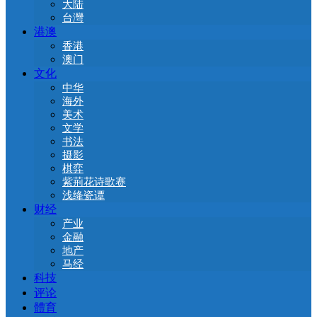
大陆
台灣
港澳
香港
澳门
文化
中华
海外
美术
文学
书法
摄影
棋弈
紫荊花诗歌赛
浅绛瓷谭
财经
产业
金融
地产
马经
科技
评论
體育