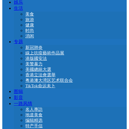
娛乐
生活
美食
旅游
健康
时尚
消闲
专题
新冠肺炎
線上抗疫藝術作品展
港版國安法
美警暴力
美國總統大選
香港立法會選舉
粤港澳大湾区艺术联合会
TikTok命运未卜
图辑
影音
一路风情
名人專訪
地道美食
编辑精选
特产手信