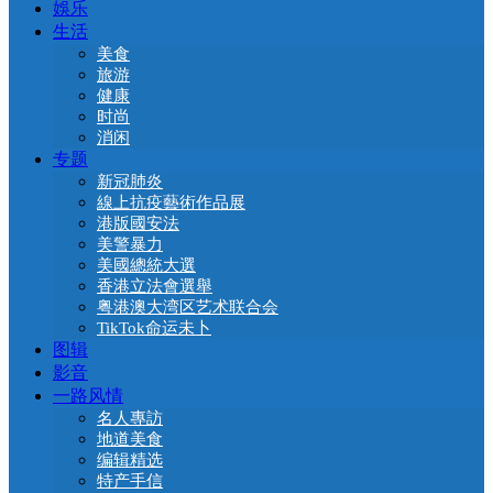
娛乐
生活
美食
旅游
健康
时尚
消闲
专题
新冠肺炎
線上抗疫藝術作品展
港版國安法
美警暴力
美國總統大選
香港立法會選舉
粤港澳大湾区艺术联合会
TikTok命运未卜
图辑
影音
一路风情
名人專訪
地道美食
编辑精选
特产手信