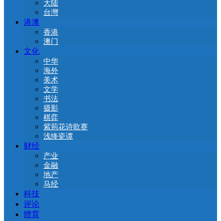
大陆
台灣
港澳
香港
澳门
文化
中华
海外
美术
文学
书法
摄影
棋弈
紫荊花诗歌赛
浅绛瓷谭
财经
产业
金融
地产
马经
科技
评论
體育