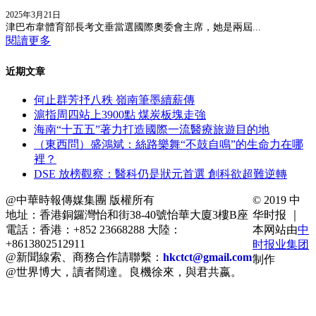
2025年3月21日
津巴布韋體育部長考文垂當選國際奧委會主席，她是兩屆...
閱讀更多
近期文章
何止群芳抒八秩 嶺南筆墨續薪傳
滬指周四站上3900點 煤炭板塊走強
海南“十五五”著力打造國際一流醫療旅遊目的地
（東西問）盛鴻斌：絲路樂舞“不鼓自鳴”的生命力在哪
裡？
DSE 放榜觀察：醫科仍是狀元首選 創科欲超難逆轉
@中華時報傳媒集團 版權所有
© 2019 中
地址：香港銅鑼灣怡和街38-40號怡華大廈3樓B座
华时报 ｜
電話：香港：+852 23668288 大陸：
本网站由
中
+8613802512911
时报业集团
@新聞線索、商務合作請聯繫：
hkctct@gmail.com
制作
@世界博大，讀者闊達。良機徐來，與君共嬴。