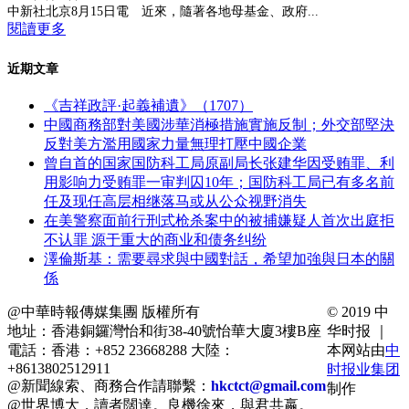
中新社北京8月15日電 近來，隨著各地母基金、政府...
閱讀更多
近期文章
《吉祥政評·起義補遺》（1707）
中國商務部對美國涉華消極措施實施反制；外交部堅決
反對美方濫用國家力量無理打壓中國企業
曾自首的国家国防科工局原副局长张建华因受贿罪、利
用影响力受贿罪一审判囚10年；国防科工局已有多名前
任及现任高层相继落马或从公众视野消失
在美警察面前行刑式枪杀案中的被捕嫌疑人首次出庭拒
不认罪 源于重大的商业和债务纠纷
澤倫斯基：需要尋求與中國對話，希望加強與日本的關
係
@中華時報傳媒集團 版權所有
© 2019 中
地址：香港銅鑼灣怡和街38-40號怡華大廈3樓B座
华时报 ｜
電話：香港：+852 23668288 大陸：
本网站由
中
+8613802512911
时报业集团
@新聞線索、商務合作請聯繫：
hkctct@gmail.com
制作
@世界博大，讀者闊達。良機徐來，與君共嬴。