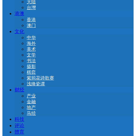
大陆
台灣
港澳
香港
澳门
文化
中华
海外
美术
文学
书法
摄影
棋弈
紫荊花诗歌赛
浅绛瓷谭
财经
产业
金融
地产
马经
科技
评论
體育