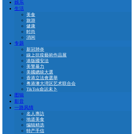
娛乐
生活
美食
旅游
健康
时尚
消闲
专题
新冠肺炎
線上抗疫藝術作品展
港版國安法
美警暴力
美國總統大選
香港立法會選舉
粤港澳大湾区艺术联合会
TikTok命运未卜
图辑
影音
一路风情
名人專訪
地道美食
编辑精选
特产手信