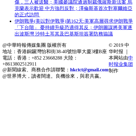
傷，三人被送醫；美國參議院通過制裁俄羅斯新法案 烏
克蘭表示歡迎 中方強烈反對；澤倫斯基首次對塞爾維亞
的正式訪問
伊朗戰爭(美以對伊戰爭)第162天:美軍高層尋求伊朗戰爭
「下台階」 憂持續升級恐適得其反；伊朗圖謀將美軍逐
出波斯灣 沙特土耳其及巴基斯坦簽署防務協議
@中華時報傳媒集團 版權所有
© 2019 中
地址：香港銅鑼灣怡和街38-40號怡華大廈3樓B座
华时报 ｜
電話：香港：+852 23668288 大陸：
本网站由
中
+8613802512911
时报业集团
@新聞線索、商務合作請聯繫：
hkctct@gmail.com
制作
@世界博大，讀者闊達。良機徐來，與君共嬴。