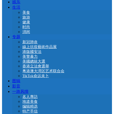
娛乐
生活
美食
旅游
健康
时尚
消闲
专题
新冠肺炎
線上抗疫藝術作品展
港版國安法
美警暴力
美國總統大選
香港立法會選舉
粤港澳大湾区艺术联合会
TikTok命运未卜
图辑
影音
一路风情
名人專訪
地道美食
编辑精选
特产手信