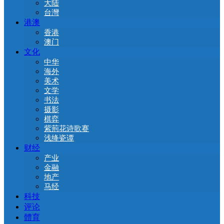
大陆
台灣
港澳
香港
澳门
文化
中华
海外
美术
文学
书法
摄影
棋弈
紫荊花诗歌赛
浅绛瓷谭
财经
产业
金融
地产
马经
科技
评论
體育