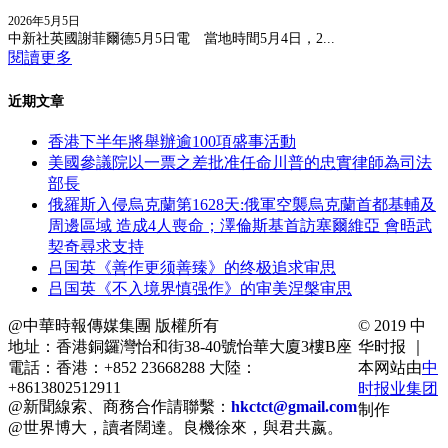
2026年5月5日
中新社英國謝菲爾德5月5日電 當地時間5月4日，2...
閱讀更多
近期文章
香港下半年將舉辦逾100項盛事活動
美國參議院以一票之差批准任命川普的忠實律師為司法
部長
俄羅斯入侵烏克蘭第1628天:俄軍空襲烏克蘭首都基輔及
周邊區域 造成4人喪命；澤倫斯基首訪塞爾維亞 會晤武
契奇尋求支持
吕国英《善作更须善臻》的终极追求审思
吕国英《不入境界慎强作》的审美涅槃审思
@中華時報傳媒集團 版權所有
© 2019 中
地址：香港銅鑼灣怡和街38-40號怡華大廈3樓B座
华时报 ｜
電話：香港：+852 23668288 大陸：
本网站由
中
+8613802512911
时报业集团
@新聞線索、商務合作請聯繫：
hkctct@gmail.com
制作
@世界博大，讀者闊達。良機徐來，與君共嬴。