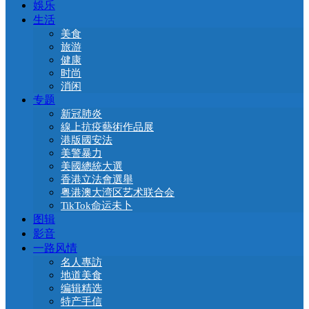
娛乐
生活
美食
旅游
健康
时尚
消闲
专题
新冠肺炎
線上抗疫藝術作品展
港版國安法
美警暴力
美國總統大選
香港立法會選舉
粤港澳大湾区艺术联合会
TikTok命运未卜
图辑
影音
一路风情
名人專訪
地道美食
编辑精选
特产手信