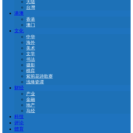
大陆
台灣
港澳
香港
澳门
文化
中华
海外
美术
文学
书法
摄影
棋弈
紫荊花诗歌赛
浅绛瓷谭
财经
产业
金融
地产
马经
科技
评论
體育