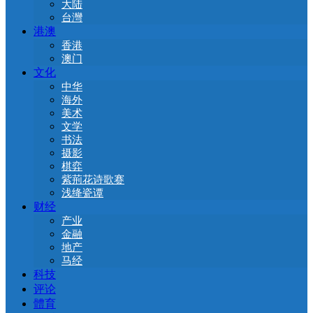
大陆
台灣
港澳
香港
澳门
文化
中华
海外
美术
文学
书法
摄影
棋弈
紫荊花诗歌赛
浅绛瓷谭
财经
产业
金融
地产
马经
科技
评论
體育