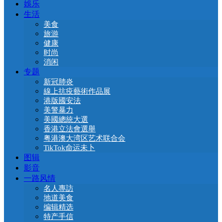
娛乐
生活
美食
旅游
健康
时尚
消闲
专题
新冠肺炎
線上抗疫藝術作品展
港版國安法
美警暴力
美國總統大選
香港立法會選舉
粤港澳大湾区艺术联合会
TikTok命运未卜
图辑
影音
一路风情
名人專訪
地道美食
编辑精选
特产手信