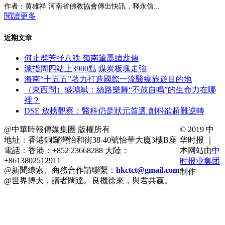
作者：黄雄祥 河南省佛教協會傳出快訊，釋永信...
閱讀更多
近期文章
何止群芳抒八秩 嶺南筆墨續薪傳
滬指周四站上3900點 煤炭板塊走強
海南“十五五”著力打造國際一流醫療旅遊目的地
（東西問）盛鴻斌：絲路樂舞“不鼓自鳴”的生命力在哪
裡？
DSE 放榜觀察：醫科仍是狀元首選 創科欲超難逆轉
@中華時報傳媒集團 版權所有
© 2019 中
地址：香港銅鑼灣怡和街38-40號怡華大廈3樓B座
华时报 ｜
電話：香港：+852 23668288 大陸：
本网站由
中
+8613802512911
时报业集团
@新聞線索、商務合作請聯繫：
hkctct@gmail.com
制作
@世界博大，讀者闊達。良機徐來，與君共嬴。