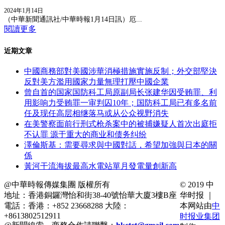
2024年1月14日
（中華新聞通訊社/中華時報1月14日訊）厄...
閱讀更多
近期文章
中國商務部對美國涉華消極措施實施反制；外交部堅決
反對美方濫用國家力量無理打壓中國企業
曾自首的国家国防科工局原副局长张建华因受贿罪、利
用影响力受贿罪一审判囚10年；国防科工局已有多名前
任及现任高层相继落马或从公众视野消失
在美警察面前行刑式枪杀案中的被捕嫌疑人首次出庭拒
不认罪 源于重大的商业和债务纠纷
澤倫斯基：需要尋求與中國對話，希望加強與日本的關
係
黃河干流海拔最高水電站單月發電量創新高
@中華時報傳媒集團 版權所有
© 2019 中
地址：香港銅鑼灣怡和街38-40號怡華大廈3樓B座
华时报 ｜
電話：香港：+852 23668288 大陸：
本网站由
中
+8613802512911
时报业集团