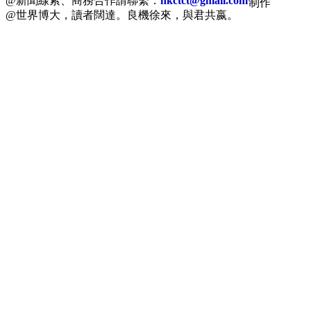
@新聞線索、商務合作請聯繫：
hkctct@gmail.com
制作
@世界博大，讀者闊達。良機徐來，與君共嬴。