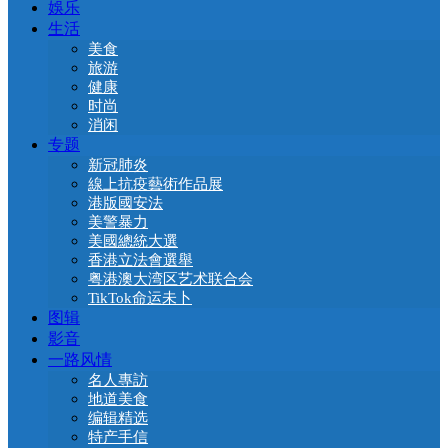
娛乐
生活
美食
旅游
健康
时尚
消闲
专题
新冠肺炎
線上抗疫藝術作品展
港版國安法
美警暴力
美國總統大選
香港立法會選舉
粤港澳大湾区艺术联合会
TikTok命运未卜
图辑
影音
一路风情
名人專訪
地道美食
编辑精选
特产手信