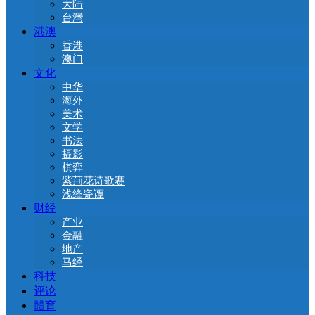
大陆
台灣
港澳
香港
澳门
文化
中华
海外
美术
文学
书法
摄影
棋弈
紫荊花诗歌赛
浅绛瓷谭
财经
产业
金融
地产
马经
科技
评论
體育